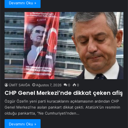
Devamını Oku »
ÜMİT SAVĞA
Ağustos 7, 2026
0
0
CHP Genel Merkezi’nde dikkat çeken afiş
Özgür Özel’in yeni parti kuracaklarını açıklamasının ardından CHP
Genel Merkezi'ne asılan pankart dikkat çekti. Atatürk'ün resminin
olduğu pankartta, "Ne Cumhuriyeti'nden…
Devamını Oku »