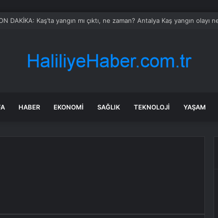
ahne yaz akşamlarına ritim katıyor
FA
HABER
EKONOMI
SAĞLIK
TEKNOLOJI
YAŞAM