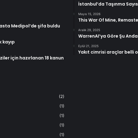
İstanbul’da Taşınma Sayısı
Mayıs 15, 2026
This War Of Mine, Remast
hasta Medipol’de şifa buldu
Aralık 29, 2025
WarrenAI’ya Göre Şu Anda Al
k kayıp
Eylül 21, 2025
Yakıt cimrisi araçlar belli 
ziler için hazırlanan 18 kanun
(2)
(1)
(1)
(1)
(1)