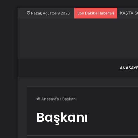
Akustik s
Pazar, Ağustos 9 2026
Son Dakika Haberleri
ANASAY
Anasayfa
/
Başkanı
Başkanı