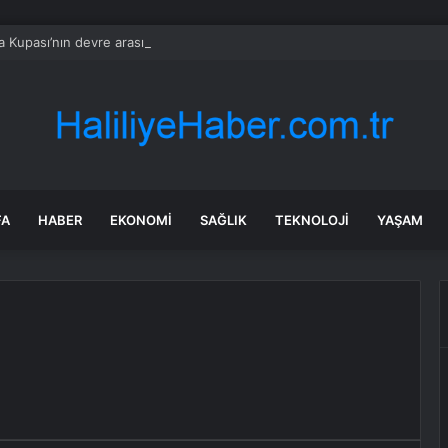
 Kupası’nın devre arası yıldızlar geçidine sahne oldu
FA
HABER
EKONOMI
SAĞLIK
TEKNOLOJI
YAŞAM