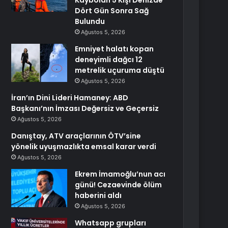
Kaybolan 5 Kişi Denizde
Dört Gün Sonra Sağ
Bulundu
Ağustos 5, 2026
Emniyet halatı kopan
deneyimli dağcı 12
metrelik uçuruma düştü
Ağustos 5, 2026
İran’ın Dini Lideri Hamaney: ABD
Başkanı’nın İmzası Değersiz ve Geçersiz
Ağustos 5, 2026
Danıştay, ATV araçlarının ÖTV’sine
yönelik uyuşmazlıkta emsal karar verdi
Ağustos 5, 2026
Ekrem İmamoğlu’nun acı
günü! Cezaevinde ölüm
haberini aldı
Ağustos 5, 2026
Whatsapp grupları