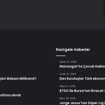
Rastgele Haberler
Şubat 27, 2026
Manavgat’ta Çocuk Hakları
Aralık 31, 2024
şleri Bakanı Miliband’ı
Dev kuruluşlar Türk ekonomis
Mayıs 5, 2026
BTSO ile Bursa’nın İhracat
ltına alındı
Mart 30, 2023
Jorge Jesus’tan Süper Lig 