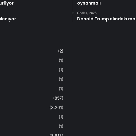
ürüyor
oynanmalı
Ocak 4, 2026
ileniyor
Donald Trump elindeki mor
(2)
(1)
(1)
(1)
(1)
(857)
(3.201)
(1)
(1)
(8.613)