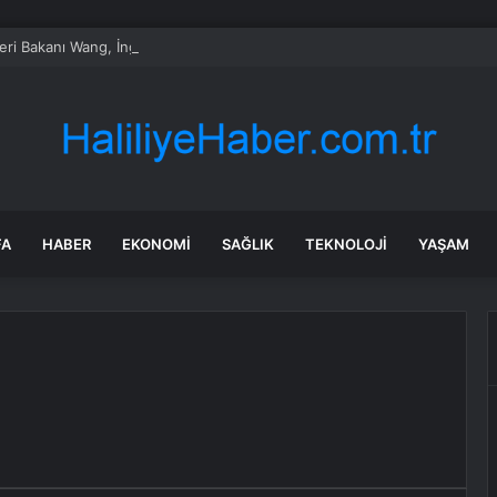
leri Bakanı Wang, İngiltere’nin Yeni Dışişleri Bakanı Miliband’ı Kutladı
FA
HABER
EKONOMI
SAĞLIK
TEKNOLOJI
YAŞAM