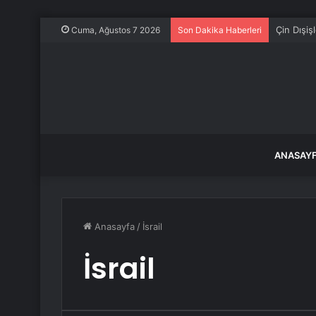
Çin Dışiş
Cuma, Ağustos 7 2026
Son Dakika Haberleri
ANASAY
Anasayfa
/
İsrail
İsrail