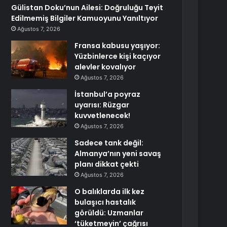
Gülistan Doku’nun Ailesi: Doğruluğu Teyit
Edilmemiş Bilgiler Kamuoyunu Yanıltıyor
Ağustos 7, 2026
Fransa kabusu yaşıyor:
Yüzbinlerce kişi kaçıyor
alevler kovalıyor
Ağustos 7, 2026
İstanbul’a poyraz
uyarısı: Rüzgar
kuvvetlenecek!
Ağustos 7, 2026
Sadece tank değil:
Almanya’nın yeni savaş
planı dikkat çekti
Ağustos 7, 2026
O balıklarda ilk kez
bulaşıcı hastalık
görüldü: Uzmanlar
‘tüketmeyin’ çağrısı