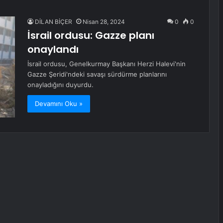
DİLAN BİÇER
Nisan 28, 2024
0
0
İsrail ordusu: Gazze planı
onaylandı
İsrail ordusu, Genelkurmay Başkanı Herzi Halevi'nin
Gazze Şeridi'ndeki savaşı sürdürme planlarını
onayladığını duyurdu.
Devamını Oku »