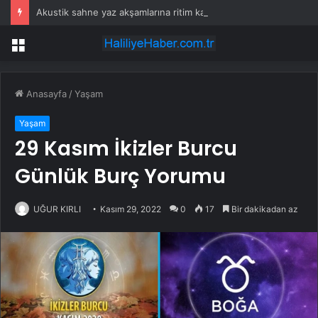
Akustik sahne yaz akşamlarına ritim katıyor
Menü
Anasayfa
/
Yaşam
Yaşam
29 Kasım İkizler Burcu
Günlük Burç Yorumu
UĞUR KIRLI
Kasım 29, 2022
0
17
Bir dakikadan az