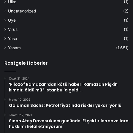
Ülke
(1)
Uncategorized
(2)
Üye
(1)
Virüs
(1)
Yasa
(1)
Yaşam
(1.651)
Rastgele Haberler
Ocak 31, 2024
‘Filozof Ramazan’dan kötü haber! Ramazan Pişkin
kimdir, öldü mü? İstanbul’a geldi…
Mayıs 10, 2026
Goldman Sachs: Petrol fiyatında riskler yukarı yönlü
Temmuz 2, 2024
Sinan Ateş Davası ikinci gününde: El çektirilen savcılara
hakkımı helal etmiyorum