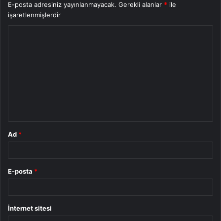
E-posta adresiniz yayınlanmayacak.
Gerekli alanlar
*
ile
işaretlenmişlerdir
Y
o
r
u
m
*
Ad
*
E-posta
*
İnternet sitesi