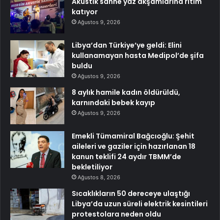
Akustik sahne yaz akşamlarına ritim
katıyor
Ağustos 9, 2026
Libya’dan Türkiye’ye geldi: Elini
kullanamayan hasta Medipol’de şifa
buldu
Ağustos 9, 2026
8 aylık hamile kadın öldürüldü,
karnındaki bebek kayıp
Ağustos 9, 2026
Emekli Tümamiral Bağcıoğlu: Şehit
aileleri ve gaziler için hazırlanan 18
kanun teklifi 24 aydır TBMM’de
bekletiliyor
Ağustos 8, 2026
Sıcaklıkların 50 dereceye ulaştığı
Libya’da uzun süreli elektrik kesintileri
protestolara neden oldu