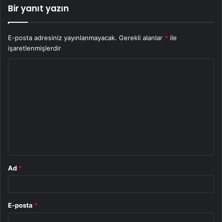
Bir yanıt yazın
E-posta adresiniz yayınlanmayacak.
Gerekli alanlar
*
ile
işaretlenmişlerdir
Y
o
r
u
m
*
Ad
*
E-posta
*