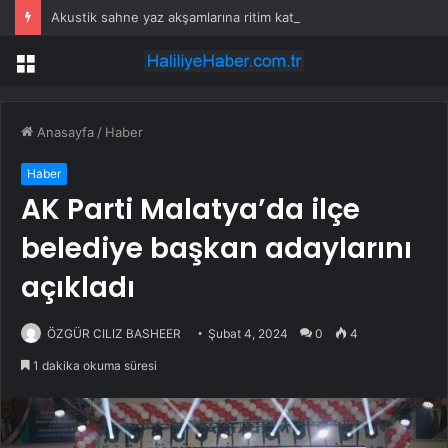
Akustik sahne yaz akşamlarına ritim katıyor
Menü
Anasayfa
/
Haber
Haber
AK Parti Malatya’da ilçe
belediye başkan adaylarını
açıkladı
ÖZGÜR CILIZ BASHEER
Şubat 4, 2024
0
4
1 dakika okuma süresi