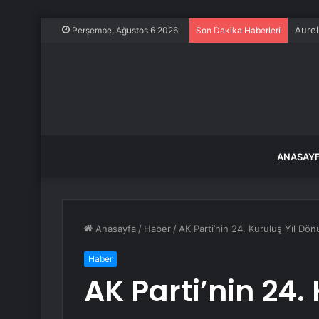
YSK, 
Perşembe, Ağustos 6 2026
Son Dakika Haberleri
ANASAY
Anasayfa
/
Haber
/
AK Parti’nin 24. Kuruluş Yıl Dön
Haber
AK Parti’nin 24. 