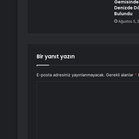
Gemisinde 
Denizde Dö
Bulundu
Ağustos 5, 
Bir yanıt yazın
E-posta adresiniz yayınlanmayacak.
Gerekli alanlar
*
i
Y
o
r
u
m
*