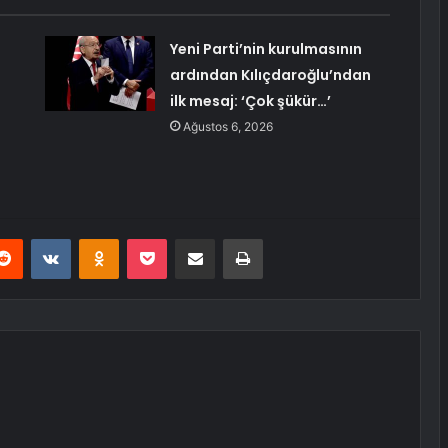
Yeni Parti’nin kurulmasının
ardından Kılıçdaroğlu’ndan
ilk mesaj: ‘Çok şükür…’
Ağustos 6, 2026
erest
Reddit
VKontakte
Odnoklassniki
Pocket
E-Posta ile paylaş
Yazdır