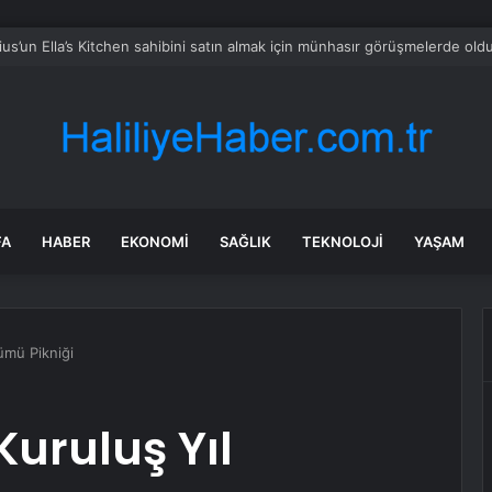
CHP’nin Başvurusunu Reddetti
FA
HABER
EKONOMI
SAĞLIK
TEKNOLOJI
YAŞAM
ümü Pikniği
Kuruluş Yıl