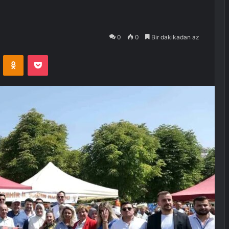
0
0
Bir dakikadan az
VKontakte
Odnoklassniki
Pocket