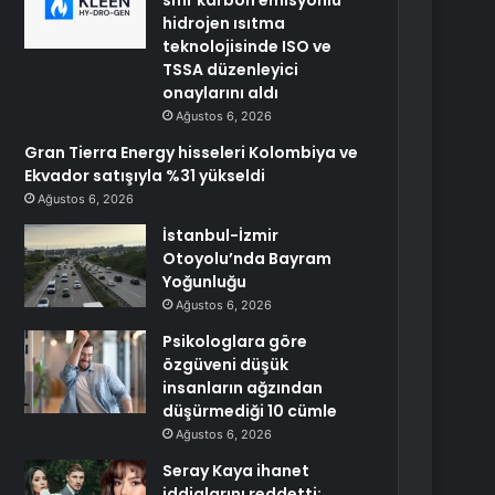
sıfır karbon emisyonlu
hidrojen ısıtma
teknolojisinde ISO ve
TSSA düzenleyici
onaylarını aldı
Ağustos 6, 2026
Gran Tierra Energy hisseleri Kolombiya ve
Ekvador satışıyla %31 yükseldi
Ağustos 6, 2026
İstanbul-İzmir
Otoyolu’nda Bayram
Yoğunluğu
Ağustos 6, 2026
Psikologlara göre
özgüveni düşük
insanların ağzından
düşürmediği 10 cümle
Ağustos 6, 2026
Seray Kaya ihanet
iddialarını reddetti: