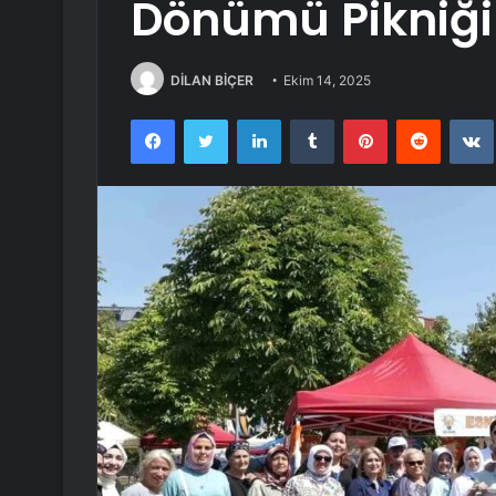
Dönümü Pikniği
DİLAN BİÇER
Ekim 14, 2025
Facebook
Twitter
LinkedIn
Tumblr
Pinterest
Reddit