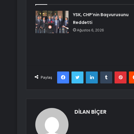
YSK, CHP’nin Başvurusunu
Reddetti
Ağustos 6, 2026
Facebook
Twitter
LinkedIn
Tumblr
Pint
Paylaş
DİLAN BİÇER