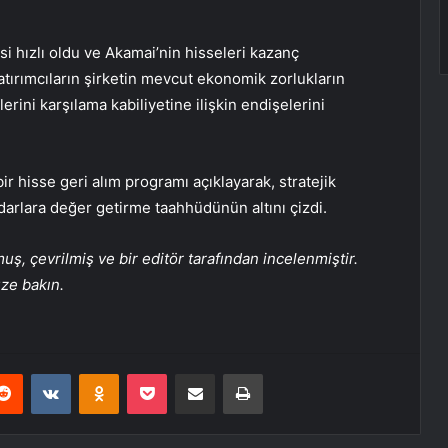
i hızlı oldu ve Akamai’nin hisseleri kazanç
tırımcıların şirketin mevcut ekonomik zorlukların
rini karşılama kabiliyetine ilişkin endişelerini
bir hisse geri alım programı açıklayarak, stratejik
edarlara değer getirme taahhüdünün altını çizdi.
, çevrilmiş ve bir editör tarafından incelenmiştir.
üze bakın.
erest
Reddit
VKontakte
Odnoklassniki
Pocket
E-Posta ile paylaş
Yazdır