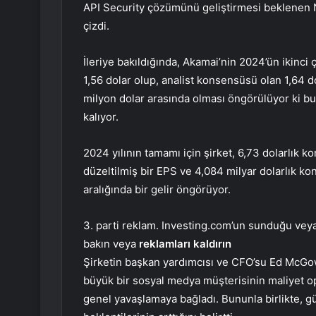
API Security çözümünü geliştirmesi beklenen No
çizdi.
İleriye bakıldığında, Akamai’nin 2024’ün ikinci 
1,56 dolar olup, analist konsensüsü olan 1,64 do
milyon dolar arasında olması öngörülüyor ki bu
kalıyor.
2024 yılının tamamı için şirket, 6,73 dolarlık k
düzeltilmiş bir EPS ve 4,084 milyar dolarlık ko
aralığında bir gelir öngörüyor.
3. parti reklam. Investing.com’un sunduğu veya 
bakın veya
reklamları kaldırın
Şirketin başkan yardımcısı ve CFO’su Ed McGo
büyük bir sosyal medya müşterisinin maliyet op
genel yavaşlamaya bağladı. Bununla birlikte, gü