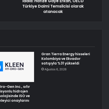
İddia: Hafize Gaye Erkan, OECD
Türkiye Daimi Temsilcisi olarak
atanacak
Gran Tierra Energy hisseleri
Kolombiya ve Ekvador
satışıyla %31 yükseldi
Ağustos 6, 2026
o-Gen Inc., sıfır
syonlu hidrojen
olojisinde ISO ve
leyici onaylarını