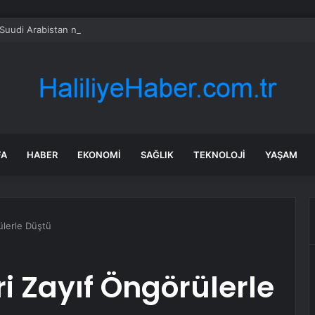
uudi Arabistan nükleer anlaşmasına İbrahim Anlaşmaları şartı
FA
HABER
EKONOMI
SAĞLIK
TEKNOLOJI
YAŞAM
ülerle Düştü
i Zayıf Öngörülerle