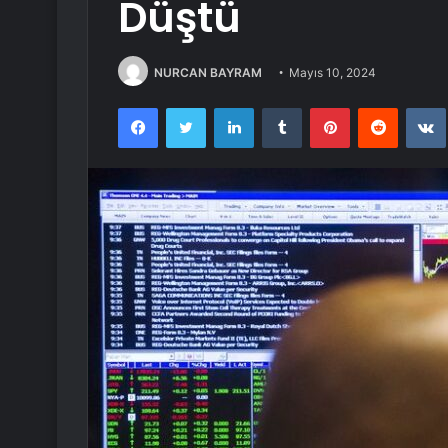
Düştü
NURCAN BAYRAM
Mayıs 10, 2024
Facebook
Twitter
LinkedIn
Tumblr
Pinterest
Reddit