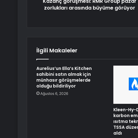
Kazanç görüşmesi: RMR Group pazar
zorlukları arasında büyüme görüyor
İlgili Makaleler
Aurelius’un Ella’s Kitchen
sahibini satın almak için
münhasır görüşmelerde
olduğu bildiriliyor
Ağustos 6, 2026
Kleen-Hy-Dr
karbon emi
ısıtma tekn
TSSA düzen
aldı