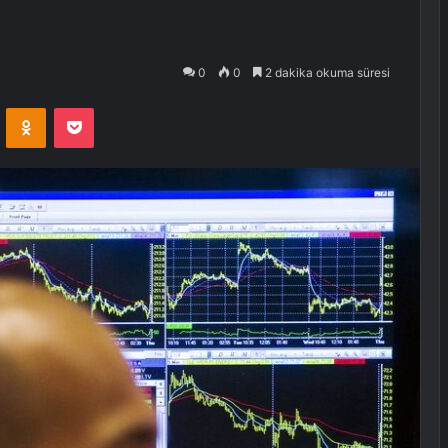
0
0
2 dakika okuma süresi
VKontakte
Odnoklassniki
Pocket