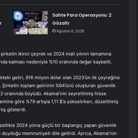
Sahte Para Operasyonu: 2
r
Gözaltı
Ağustos 6, 2026
şirketin ikinci çeyrek ve 2024 mali yılının tamamına
altında kalması nedeniyle %10 oranında değer kaybetti.
teki geliri, 916 milyon dolar olan 2023’ün ilk çeyreğine
di. Şirketin toplam gelirinin %64’ünü oluşturan güvenlik
%22 oranında büyüdü. Akamai’nin seyreltilmiş hisse
emine göre %79 artışla 1,11 $’a yükselirken, düzeltilmiş
tış gösterdi.
ellikle 2024 yılına güçlü bir başlangıç yapan güvenlik
 duyduğu memnuniyeti dile getirdi. Ayrıca, Akamai’nin