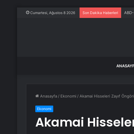
ABD-S
Cumartesi, Ağustos 8 2026
Son Dakika Haberleri
ANASAY
Anasayfa
/
Ekonomi
/
Akamai Hisseleri Zayıf Öngör
Ekonomi
Akamai Hisseler