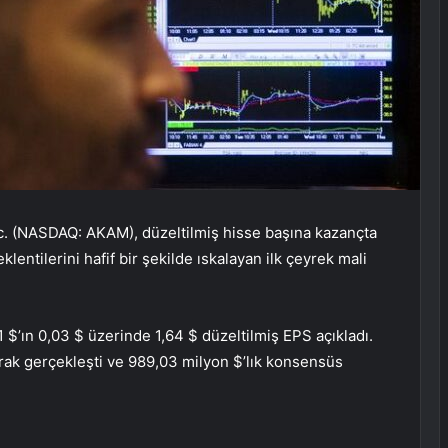
. (NASDAQ: AKAM), düzeltilmiş hisse başına kazançta
lentilerini hafif bir şekilde ıskalayan ilk çeyrek mali
61 $’ın 0,03 $ üzerinde 1,64 $ düzeltilmiş EPS açıkladı.
arak gerçekleşti ve 989,03 milyon $’lık konsensüs