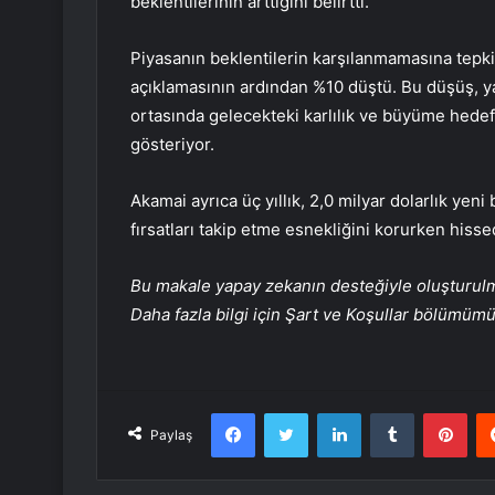
beklentilerinin arttığını belirtti.
Piyasanın beklentilerin karşılanmamasına tepkis
açıklamasının ardından %10 düştü. Bu düşüş, ya
ortasında gelecekteki karlılık ve büyüme hedefle
gösteriyor.
Akamai ayrıca üç yıllık, 2,0 milyar dolarlık yeni 
fırsatları takip etme esnekliğini korurken hiss
Bu makale yapay zekanın desteğiyle oluşturulmuş
Daha fazla bilgi için Şart ve Koşullar bölümüm
Facebook
Twitter
LinkedIn
Tumblr
Pint
Paylaş