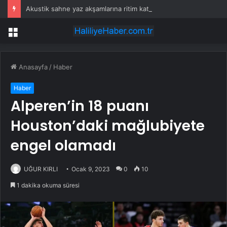
Akustik sahne yaz akşamlarına ritim katıyor
Menü
Anasayfa
/
Haber
Haber
Alperen’in 18 puanı
Houston’daki mağlubiyete
engel olamadı
UĞUR KIRLI
Ocak 9, 2023
0
10
1 dakika okuma süresi