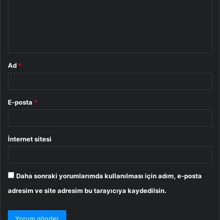
u
m
*
Ad
*
E-posta
*
İnternet sitesi
Daha sonraki yorumlarımda kullanılması için adım, e-posta
adresim ve site adresim bu tarayıcıya kaydedilsin.