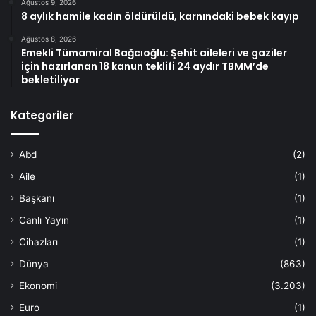
Ağustos 9, 2026
8 aylık hamile kadın öldürüldü, karnındaki bebek kayıp
Ağustos 8, 2026
Emekli Tümamiral Bağcıoğlu: Şehit aileleri ve gaziler
için hazırlanan 18 kanun teklifi 24 aydır TBMM’de
bekletiliyor
Kategoriler
Abd
(2)
Aile
(1)
Başkanı
(1)
Canlı Yayın
(1)
Cihazları
(1)
Dünya
(863)
Ekonomi
(3.203)
Euro
(1)