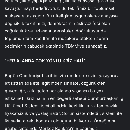
ve 9 başlıkta yaptığımız değişiklikle anayasal garantiye
kavuşturmayı hedefliyoruz. Bu teklifimiz bir toplumsal
mukavele taslağıdır. Bu niteliğine uygun olarak anayasa
değişiklik teklifimizi, demokrasinin asli vazifesi olan
çoğulculuk ve uzlaşma prensipleri doğrultusunda
toplumun tüm kesitleri ile müzakere ettikten sonra
seçimlerin çabucak akabinde TBMM’ye sunacağız.
“HER ALANDA ÇOK YÖNLÜ KRİZ HALİ”
Bugün Cumhuriyet tarihimizin en derin krizini yaşıyoruz.
İktisattan adalete, eğitimden sıhhate, özgürlükten
güvenliğe, akla gelen her alanda yaşanan bu çok
istikametli kriz halinin en değerli sebebi Cumhurbaşkanlığı
Hükümet Sistemi ismi altındaki keyfilik, kural tanımazlık,
liyakatsizlik ve yozlaşmadır. Sorun sistemdedir, sistem ile
iktisadın direkt kontaklı olduğunu biliyoruz. Örneğin bu
ucube sistemde Merkez Bankası’nın bağımsız