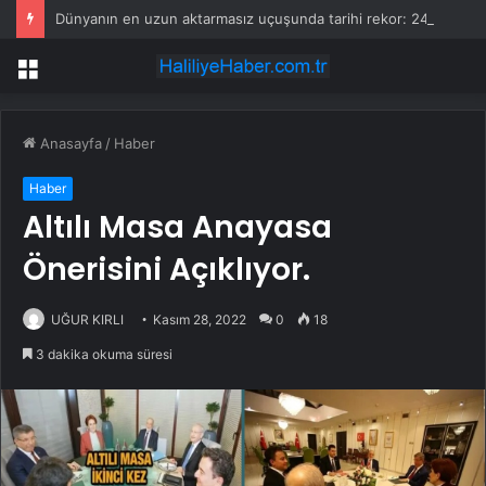
Dünyanın en uzun aktarmasız uçuşunda tarihi rekor: 24 saatten fazla havada kaldılar
Menü
Anasayfa
/
Haber
Haber
Altılı Masa Anayasa
Önerisini Açıklıyor.
UĞUR KIRLI
Kasım 28, 2022
0
18
3 dakika okuma süresi