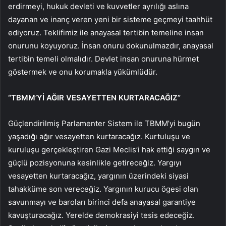
erdirmeyi, hukuk devleti ve kuvvetler ayrılığı aslına
dayanan ve inanç veren yeni bir sisteme geçmeyi taahhüt
ediyoruz. Teklifimiz ile anayasal tertibin temeline insan
onurunu koyuyoruz. İnsan onuru dokunulmazdır, anayasal
tertibin temeli olmalıdır. Devlet insan onuruna hürmet
göstermek ve onu korumakla yükümlüdür.
“TBMM’Yİ AĞIR VESAYETTEN KURTARACAĞIZ”
Güçlendirilmiş Parlamenter Sistem ile TBMM’yi bugün
yaşadığı ağır vesayetten kurtaracağız. Kurtuluşu ve
kuruluşu gerçekleştiren Gazi Meclis’i hak ettiği saygın ve
güçlü pozisyonuna kesinlikle getireceğiz. Yargıyı
vesayetten kurtaracağız, yargının üzerindeki siyasi
tahakküme son vereceğiz. Yargının kurucu ögesi olan
savunmayı ve baroları birinci defa anayasal garantiye
kavuşturacağız. Yerelde demokrasiyi tesis edeceğiz.