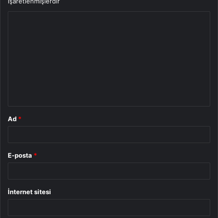
işaretlenmişlerdir
Y
o
r
u
m
*
Ad
*
E-posta
*
İnternet sitesi