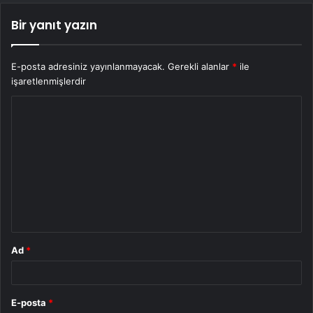
Bir yanıt yazın
E-posta adresiniz yayınlanmayacak.
Gerekli alanlar
*
ile
işaretlenmişlerdir
Y
o
r
u
m
*
Ad
*
E-posta
*