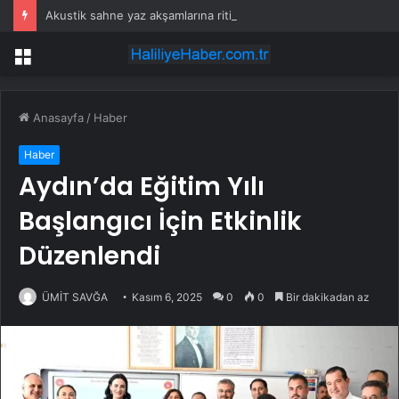
Akustik sahne yaz akşamlarına ritim katıyor
Menü
Anasayfa
/
Haber
Haber
Aydın’da Eğitim Yılı
Başlangıcı İçin Etkinlik
Düzenlendi
ÜMİT SAVĞA
Kasım 6, 2025
0
0
Bir dakikadan az