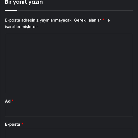
Bir yanıt yazın
E-posta adresiniz yayınlanmayacak.
Gerekli alanlar
*
ile
işaretlenmişlerdir
Y
o
r
u
m
*
Ad
*
E-posta
*