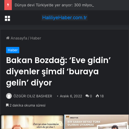
Dünya devi Türkiye’de yer arıyor: 300 milyon euro için iki il karşı karşıya
Menü
Anasayfa
/
Haber
Haber
Bakan Bozdağ: ‘Eve gidin’
diyenler şimdi ‘buraya
gelin’ diyor
ÖZGÜR CILIZ BASHEER
Aralık 6, 2022
0
18
2 dakika okuma süresi