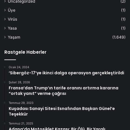
Uncategorized
(2)
Üye
(1)
Virüs
(1)
Yasa
(1)
Yaşam
(1.649)
Rastgele Haberler
Ocak 24, 2024
‘Sibergöz-17’ye ikinci dalga operasyon gerçekleştirildi
Şubat 28, 2026
Fransa’dan Trump’ın tarife oranını artırma kararına
“ortak yanıt” verme çağrısı
Temmuz 29, 2023
Kuşadası Sanayi Sitesi Esnafından Başkan Günel’e
Teşekkür
Temmuz 21, 2025
Adana’da Motosiklet Kazası: Bir Ölü, Bir Yaralı