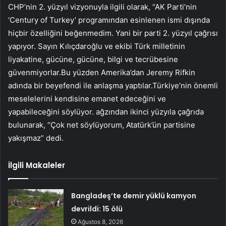
CHP’nin 2. yüzyıl vizyonuyla ilgili olarak, “AK Parti’nin
‘Century of Turkey’ programından esinlenen ismi dışında
hiçbir özelliğini beğenmedim. Yani bir parti 2. yüzyıl çağrısı
yapıyor. Sayın Kılıçdaroğlu ve ekibi Türk milletinin
liyakatine, gücüne, gücüne, bilgi ve tecrübesine
güvenmiyorlar.Bu yüzden Amerika’dan Jeremy Rifkin
adında bir beyefendi ile anlaşma yaptılar.Türkiye’nin önemli
meselelerini kendisine emanet edeceğini ve
yapabileceğini söylüyor. ağzından ikinci yüzyıla çağrıda
bulunarak, “Çok net söylüyorum, Atatürk’ün partisine
yakışmaz” dedi.
İlgili Makaleler
Bangladeş’te demir yüklü kamyon
devrildi: 15 ölü
Ağustos 8, 2026