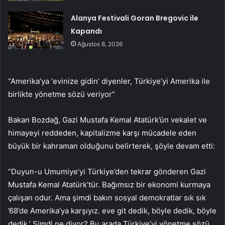
Alanya Festivali Goran Bregovic ile
Kapandı
Ağustos 8, 2026
“Amerika’ya ‘evinize gidin’ diyenler, Türkiye’yi Amerika ile
birlikte yönetme sözü veriyor”
Bakan Bozdağ, Gazi Mustafa Kemal Atatürk’ün vekalet ve
himayeyi reddeden, kapitalizme karşı mücadele eden
büyük bir kahraman olduğunu belirterek, şöyle devam etti:
“Duyun-u Umumiye’yi Türkiye’den tekrar gönderen Gazi
Mustafa Kemal Atatürk’tür. Bağımsız bir ekonomi kurmaya
çalışan odur. Ama şimdi bakın sosyal demokratlar sık ​​sık
’68’de Amerika’ya karşıyız. eve git dedik, böyle dedik, böyle
dedik.’ Şimdi ne diyor? Bu arada Türkiye’yi yönetme sözü