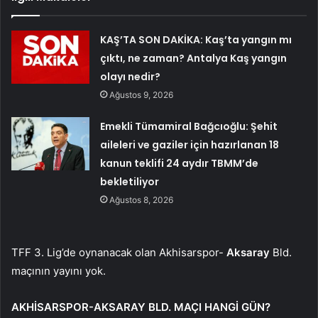
KAŞ’TA SON DAKİKA: Kaş’ta yangın mı
çıktı, ne zaman? Antalya Kaş yangın
olayı nedir?
Ağustos 9, 2026
Emekli Tümamiral Bağcıoğlu: Şehit
aileleri ve gaziler için hazırlanan 18
kanun teklifi 24 aydır TBMM’de
bekletiliyor
Ağustos 8, 2026
TFF 3. Lig’de oynanacak olan Akhisarspor-
Aksaray
Bld.
maçının yayını yok.
AKHİSARSPOR-AKSARAY BLD. MAÇI HANGİ GÜN?