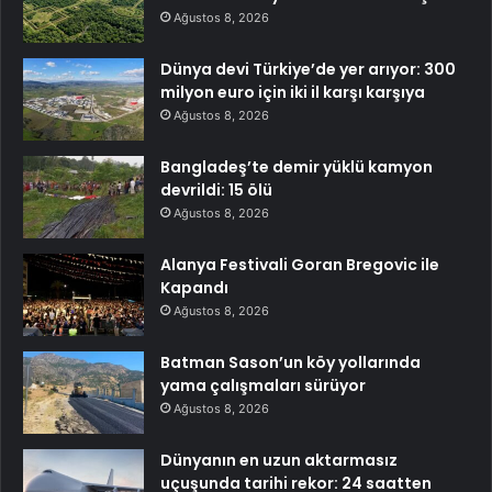
Ağustos 8, 2026
Dünya devi Türkiye’de yer arıyor: 300
milyon euro için iki il karşı karşıya
Ağustos 8, 2026
Bangladeş’te demir yüklü kamyon
devrildi: 15 ölü
Ağustos 8, 2026
Alanya Festivali Goran Bregovic ile
Kapandı
Ağustos 8, 2026
Batman Sason’un köy yollarında
yama çalışmaları sürüyor
Ağustos 8, 2026
Dünyanın en uzun aktarmasız
uçuşunda tarihi rekor: 24 saatten