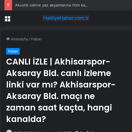
Akustik sahne yaz akşamlarına ritim katıyor
Menü
Anasayfa
/
Haber
Haber
CANLI İZLE | Akhisarspor-
Aksaray Bld. canlı izleme
linki var mı? Akhisarspor-
Aksaray Bld. maçı ne
zaman saat kaçta, hangi
kanalda?