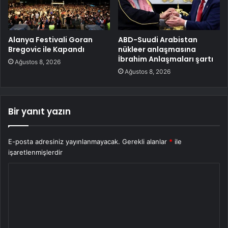
Alanya Festivali Goran
ABD-Suudi Arabistan
Bregovic ile Kapandı
nükleer anlaşmasına
İbrahim Anlaşmaları şartı
Ağustos 8, 2026
Ağustos 8, 2026
Bir yanıt yazın
E-posta adresiniz yayınlanmayacak.
Gerekli alanlar
*
ile
işaretlenmişlerdir
Y
o
r
u