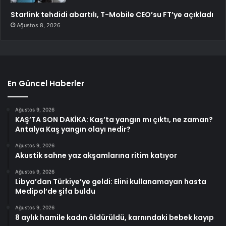
Starlink tehdidi abartılı, T-Mobile CEO’su FT’ye açıkladı
Ağustos 8, 2026
En Güncel Haberler
Ağustos 9, 2026
KAŞ’TA SON DAKİKA: Kaş’ta yangın mı çıktı, ne zaman?
Antalya Kaş yangın olayı nedir?
Ağustos 9, 2026
Akustik sahne yaz akşamlarına ritim katıyor
Ağustos 9, 2026
Libya’dan Türkiye’ye geldi: Elini kullanamayan hasta
Medipol’de şifa buldu
Ağustos 9, 2026
8 aylık hamile kadın öldürüldü, karnındaki bebek kayıp