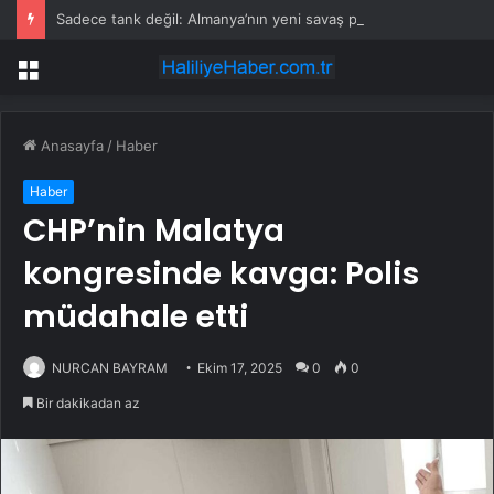
Sadece tank değil: Almanya’nın yeni savaş planı dikkat çekti
Menü
Anasayfa
/
Haber
Haber
CHP’nin Malatya
kongresinde kavga: Polis
müdahale etti
NURCAN BAYRAM
Ekim 17, 2025
0
0
Bir dakikadan az