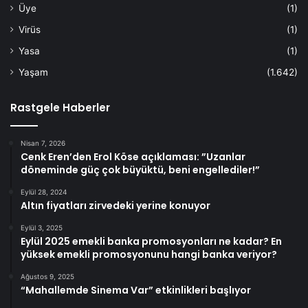
Üye
(1)
Virüs
(1)
Yasa
(1)
Yaşam
(1.642)
Rastgele Haberler
Nisan 7, 2026
Cenk Eren’den Erol Köse açıklaması: ”Uzanlar
döneminde güç çok büyüktü, beni engellediler!”
Eylül 28, 2024
Altın fiyatları zirvedeki yerine konuyor
Eylül 3, 2025
Eylül 2025 emekli banka promosyonları ne kadar? En
yüksek emekli promosyonunu hangi banka veriyor?
Ağustos 9, 2025
“Mahallemde Sinema Var” etkinlikleri başlıyor