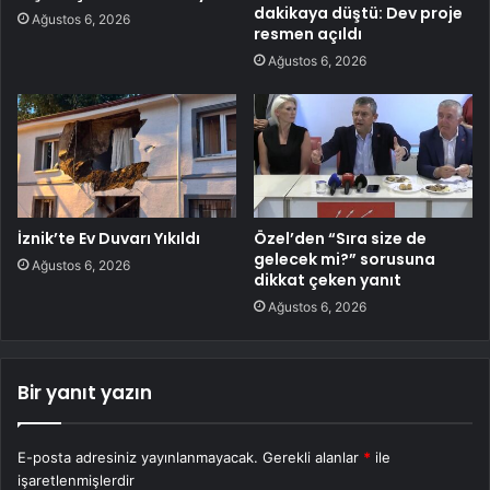
dakikaya düştü: Dev proje
Ağustos 6, 2026
resmen açıldı
Ağustos 6, 2026
İznik’te Ev Duvarı Yıkıldı
Özel’den “Sıra size de
gelecek mi?” sorusuna
Ağustos 6, 2026
dikkat çeken yanıt
Ağustos 6, 2026
Bir yanıt yazın
E-posta adresiniz yayınlanmayacak.
Gerekli alanlar
*
ile
işaretlenmişlerdir