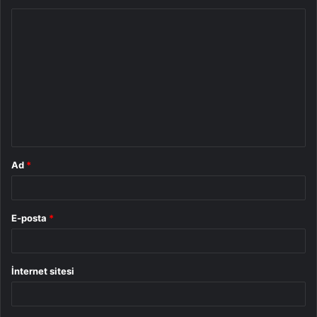
Y
o
r
u
m
*
Ad
*
E-posta
*
İnternet sitesi