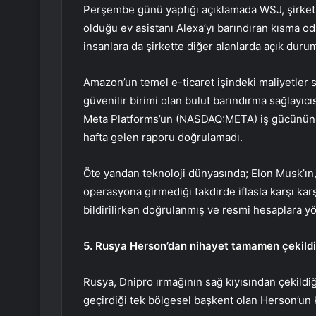
Perşembe günü yaptığı açıklamada WSJ, şirketin
olduğu ev asistanı Alexa’yı barındıran kısma od
insanlara da şirkette diğer alanlarda açık duru
Amazon’un temel e-ticaret işindeki maliyetler so
güvenilir birimi olan bulut barındırma sağlayıc
Meta Platforms’un (NASDAQ:
META
) iş gücünün
hafta gelen raporu doğrulamadı.
Öte yandan teknoloji dünyasında; Elon Musk’ın, 4
operasyona girmediği takdirde iflasla karşı kar
bildirilirken doğrulanmış ve resmi hesaplara yö
5. Rusya Herson’dan nihayet tamamen çekildi; 
Rusya, Dnipro ırmağının sağ kıyısından çekildiğ
geçirdiği tek bölgesel başkent olan Herson’un k