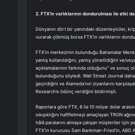
2. FTX’in varlıklarının dondurulması ile etki d
Dünyanın dört bir yanındaki düzenleyiciler, krip
vurarak çökmüş borsa FTX’in varlıklarını dond
FTX’in merkezinin bulunduğu Bahamalar Menkul
yanlış kullanıldığını, yanlış yönetildiğini ve/
açıklamalarının farkında olduğunu” ve sonuç ol
bulunduğunu söyledi. Wall Street Journal daha
geçirdiğini ve Alameda’nın ziyanlarını karşılay
Research’e ödünç verdiğini bildirmişti.
Raporlara göre FTX, 8 ila 10 milyar dolar arasınd
sıkışıklığını hafifletmeyi amaçlayan TRON ağın
hâlâ paralarını almaya çalışan müşteriler için 
FTX’in kurucusu Sam Bankman-Fried’in, ABD Ad