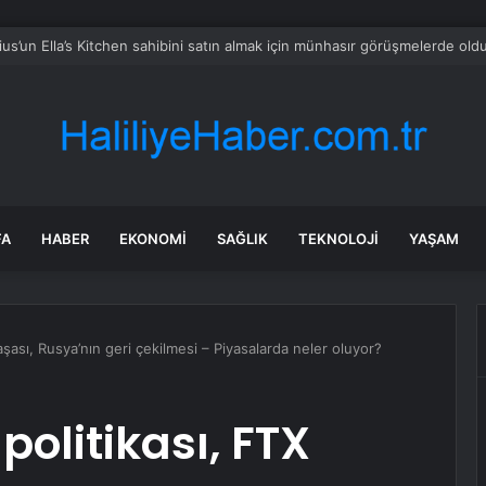
CHP’nin Başvurusunu Reddetti
FA
HABER
EKONOMI
SAĞLIK
TEKNOLOJI
YAŞAM
şası, Rusya’nın geri çekilmesi – Piyasalarda neler oluyor?
politikası, FTX