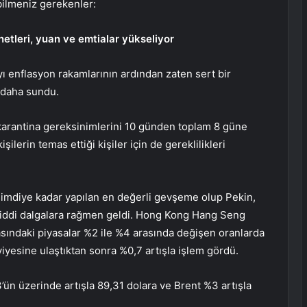
bilmeniz gerekenler:
enetleri, yuan ve emtialar yükseliyor
yı
enflasyon
rakamlarının ardından zaten sert bir
 daha sundu.
 karantina gereksinimlerini 10 günden toplam 8 güne
ilerin temas ettiği kişiler için de gereklilikleri
şimdiye kadar yapılan en değerli gevşeme olup Pekin,
ddi dalgalara rağmen geldi. Hong Kong
Hang Seng
sındaki piyasalar %2 ile %4 arasında değişen oranlarda
iyesine ulaştıktan sonra %0,7 artışla işlem gördü.
3’ün üzerinde artışla 89,31 dolara ve
Brent
%3 artışla