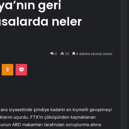
a’nın geri
asalarda neler
0
32
4 dakika okuma süresi
VKontakte
Odnoklassniki
Pocket
lerans siyasetinde şimdiye kadarki en kıymetli gevşemeyi
rlıklarını uçurdu. FTX’in çöküşünden kaynaklanan
sunun ABD makamları tarafından soruşturma altına