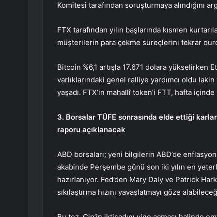
Komitesi tarafından soruşturmaya alındığını ar
FTX tarafından yılın başlarında kısmen kurtarıl
müşterilerin para çekme süreçlerini tekrar dur
Bitcoin
%6,1 artışla 17.671 dolara yükselirken
E
varlıklarındaki genel ralliye yardımcı oldu laki
yaşadı. FTX’in mahallî token’i FTT, hafta içinde
3. Borsalar TÜFE sonrasında elde ettiği karlar
raporu açıklanacak
ABD borsaları; yeni bilgilerin ABD’de enflasyo
akabinde Perşembe günü son iki yılın en yeterl
hazırlanıyor. Fed’den Mary Daly ve Patrick Har
sıkılaştırma hızını yavaşlatmayı göze alabilece
Bu tez, Çin’in iktisadını yine açması halinde emti