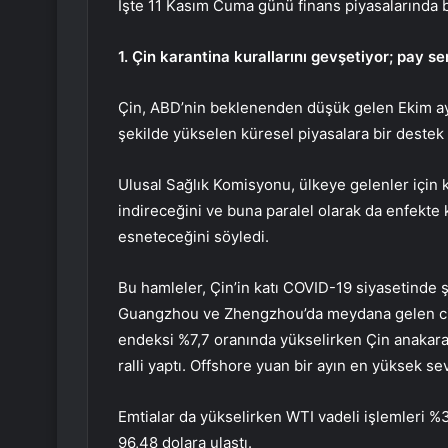
İşte 11 Kasım Cuma günü finans piyasalarında 
1. Çin karantina kurallarını gevşetiyor; pay s
Çin, ABD’nin beklenenden düşük gelen Ekim a
şekilde yükselen küresel piyasalara bir destek
Ulusal Sağlık Komisyonu, ülkeye gelenler için
indireceğini ve buna paralel olarak da enfekte kiş
esneteceğini söyledi.
Bu hamleler, Çin’in katı COVID-19 siyasetinde 
Guangzhou ve Zhengzhou’da meydana gelen ci
endeksi
%7,7 oranında yükselirken Çin anakara
ralli yaptı.
Offshore yuan
bir ayın en yüksek sev
Emtialar da yükselirken
WTI
vadeli işlemleri %
96,48 dolara ulaştı.