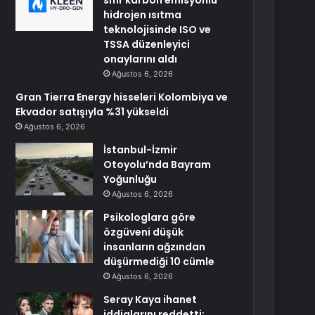
sıfır karbon emisyonlu
hidrojen ısıtma
teknolojisinde ISO ve
TSSA düzenleyici
onaylarını aldı
Ağustos 6, 2026
Gran Tierra Energy hisseleri Kolombiya ve
Ekvador satışıyla %31 yükseldi
Ağustos 6, 2026
İstanbul-İzmir
Otoyolu’nda Bayram
Yoğunluğu
Ağustos 6, 2026
Psikologlara göre
özgüveni düşük
insanların ağzından
düşürmediği 10 cümle
Ağustos 6, 2026
Seray Kaya ihanet
iddialarını reddetti: