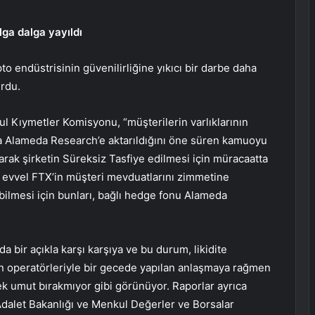
alga dalga yayıldı
to endüstrisinin güvenilirliğine yıkıcı bir darbe daha
urdu.
 Kıymetler Komisyonu, “müşterilerin varlıklarının
veya Alameda Research’e aktarıldığını öne süren kamuoyu
arak şirketin Süreksiz Tasfiye edilmesi için müracaatta
 evvel FTX’in müşteri mevduatlarını zimmetine
abilmesi için bunları, bağlı hedge fonu Alameda
a bir açıkla karşı karşıya ve bu durum, likidite
ın operatörleriyle bir gecede yapılan anlaşmaya rağmen
pek umut bırakmıyor gibi görünüyor. Raporlar ayrıca
alet Bakanlığı ve Menkul Değerler ve Borsalar