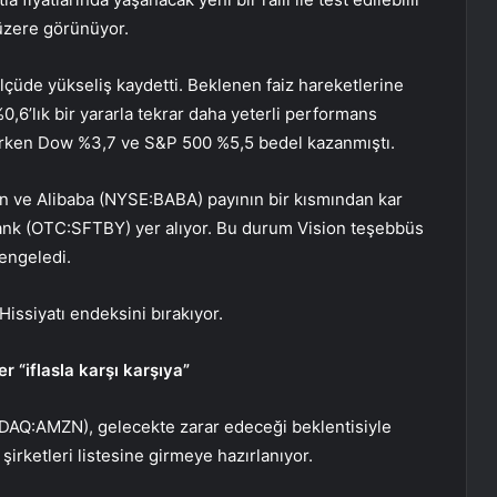
 üzere görünüyor.
lçüde yükseliş kaydetti. Beklenen
faiz
hareketlerine
%0,6’lık bir yararla tekrar daha yeterli performans
irken Dow %3,7 ve
S&P 500
%5,5 bedel kazanmıştı.
on ve
Alibaba
(NYSE:
BABA
) payının bir kısmından kar
bank (OTC:
SFTBY
) yer alıyor. Bu durum Vision teşebbüs
dengeledi.
Hissiyatı
endeksini bırakıyor.
r “iflasla karşı karşıya”
SDAQ:
AMZN
), gelecekte zarar edeceği beklentisiyle
şirketleri listesine girmeye hazırlanıyor.