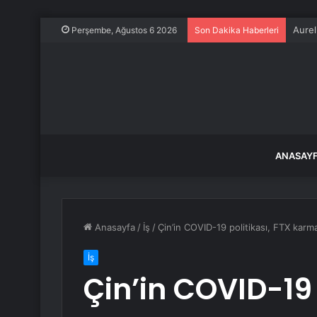
YSK, 
Perşembe, Ağustos 6 2026
Son Dakika Haberleri
ANASAY
Anasayfa
/
İş
/
Çin’in COVID-19 politikası, FTX karma
İş
Çin’in COVID-19 