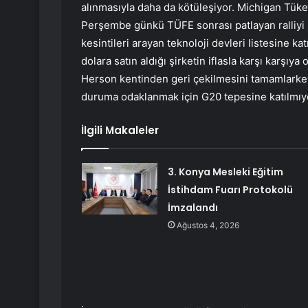
alınmasıyla daha da kötüleşiyor. Michigan Tüketi
Perşembe günkü TÜFE sonrası patlayan ralliyi 
kesintileri arayan teknoloji devleri listesine ka
dolara satın aldığı şirketin iflasla karşı karşıy
Herson kentinden geri çekilmesini tamamlarken
duruma odaklanmak için G20 tepesine katılmıy
İlgili Makaleler
3. Konya Mesleki Eğitim
İstihdam Fuarı Protokolü
İmzalandı
Ağustos 4, 2026