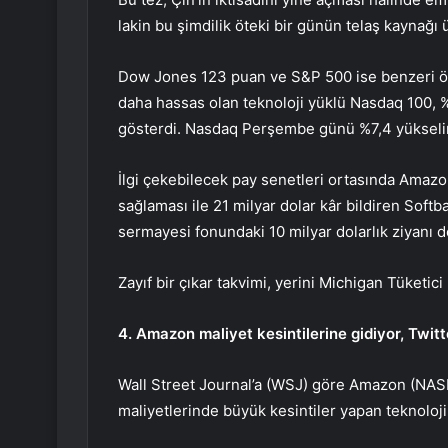
lakin bu şimdilik öteki bir günün telaş kaynağı
Dow Jones
123 puan ve
S&P 500
ise benzeri ö
daha hassas olan teknoloji yüklü
Nasdaq 100
, 
gösterdi.
Nasdaq
Perşembe günü %7,4 yüksel
İlgi çekebilecek pay senetleri ortasında Amaz
sağlaması ile 21 milyar dolar kâr bildiren Soft
sermayesi fonundaki 10 milyar dolarlık ziyanı 
Zayıf bir çıkar takvimi, yerini
Michigan Tüketici 
4. Amazon maliyet kesintilerine gidiyor, Twitte
Wall Street Journal’a (WSJ) göre Amazon (NA
maliyetlerinde büyük kesintiler yapan teknoloji 