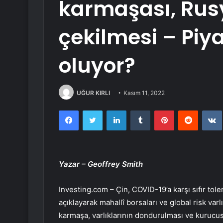
karmaşası, Rusy
çekilmesi – Piy
oluyor?
UĞUR KIRLI
Kasım 11, 2022
Facebook
Twitter
LinkedIn
Tumblr
Pinterest
Reddit
Yazar – Geoffrey Smith
Investing.com – Çin, COVID-19’a karşı sıfır to
açıklayarak mahallî borsaları ve global risk va
karmaşa, varlıklarının dondurulması ve kurucu