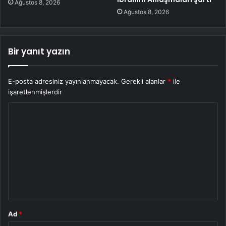
Ağustos 8, 2026
Ağustos 8, 2026
Bir yanıt yazın
E-posta adresiniz yayınlanmayacak.
Gerekli alanlar
*
ile
işaretlenmişlerdir
Y
o
r
u
m
*
Ad
*