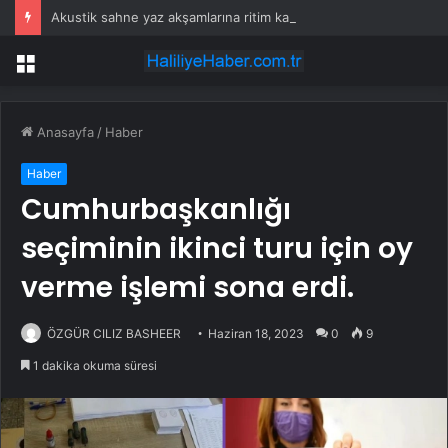
Akustik sahne yaz akşamlarına ritim katıyor
Menü
Anasayfa
/
Haber
Haber
Cumhurbaşkanlığı
seçiminin ikinci turu için oy
verme işlemi sona erdi.
ÖZGÜR CILIZ BASHEER
Haziran 18, 2023
0
9
1 dakika okuma süresi