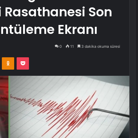
i Rasathanesi Son
ntüleme Ekranı
0
11
3 dakika okuma süresi
VKontakte
Odnoklassniki
Pocket