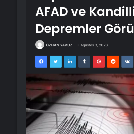
AFAD ve Kandill
Depremler Görü
ÖZHAN YAVUZ
Ağustos 3, 2023
Facebook
Twitter
LinkedIn
Tumblr
Pinterest
Reddit