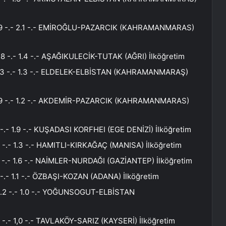
3.9 -.- 2.1 -.- EMİROĞLU-PAZARCIK (KAHRAMANMARAS)
8 -.- 1.4 -.- AŞAĞIKULECİK-TUTAK (AĞRI) İlköğretim
2.3 -.- 1.3 -.- ELDELEK-ELBİSTAN (KAHRAMANMARAŞ)
3.9 -.- 1.2 -.- AKDEMİR-PAZARCIK (KAHRAMANMARAS)
-.- 1.9 -.- KUŞADASI KORFHEI (EGE DENİZİ) İlköğretim
 -.- 1.3 -.- HAMITLI-KIRKAĞAÇ (MANISA) İlköğretim
 -.- 1.6 -.- NAİMLER-NURDAĞI (GAZİANTEP) İlköğretim
-.- 1.1 -.- ÖZBAŞI-KOZAN (ADANA) İlköğretim
3.2 -.- 1.0 -.- YOĞUNSOGUT-ELBİSTAN
 -.- 1,0 -.- TAVLAKÖY-SARIZ (KAYSERİ) İlköğretim