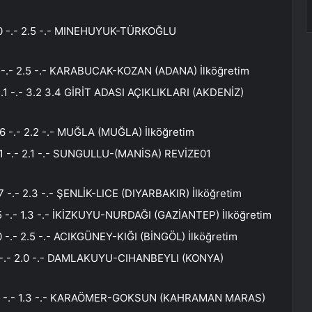
.0 -.- 2.5 -.- MINEHUYUK-TÜRKOĞLU
0 -.- 2.5 -.- KARABUCAK-KOZAN (ADANA) İlköğretim
1 -.- 3.2 3.4 GİRİT ADASI AÇIKLIKLARI (AKDENİZ)
6 -.- 2.2 -.- MUĞLA (MUĞLA) İlköğretim
.1 -.- 2.1 -.- SUNGULLU-(MANİSA) REVİZE01
 -.- 2.3 -.- ŞENLİK-LICE (DIYARBAKIR) İlköğretim
5 -.- 1.3 -.- İKİZKUYU-NURDAĞI (GAZİANTEP) İlköğretim
 -.- 2.5 -.- ACIKGÜNEY-KIĞI (BİNGÖL) İlköğretim
3 -.- 2.0 -.- DAMLAKUYU-CIHANBEYLI (KONYA)
4.4 -.- 1.3 -.- KARAÖMER-GOKSUN (KAHRAMAN MARAS)