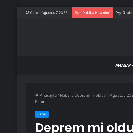
‘Ay Grubu
Cuma, Ağustos 7 2026
Son Dakika Haberleri
ANASAY
Anasayfa
/
Haber
/
Deprem mi oldu? 1 Ağustos 202
Ekranı
Haber
Deprem mi oldu