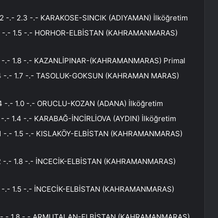
.2 -.- 2.3 -.- KARAKOSE-SINCIK (ADIYAMAN) İlköğretim
.0 -.- 1.5 -.- HORHOR-ELBİSTAN (KAHRAMANMARAS)
.1 -.- 1.8 -.- KAZANLİPINAR-(KAHRAMANMARAS) Primal
1.4 -.- 1.7 -.- TASOLUK-GOKSUN (KAHRAMAN MARAS)
4 -.- 1.0 -.- ORUCLU-KOZAN (ADANA) İlköğretim
 -.- 1.4 -.- KARABAĞ-İNCİRLİOVA (AYDIN) İlköğretim
0.1 -.- 1.5 -.- KISLAKÖY-ELBİSTAN (KAHRAMANMARAS)
.2 -.- 1.8 -.- İNCECİK-ELBİSTAN (KAHRAMANMARAS)
.0 -.- 1.5 -.- İNCECİK-ELBİSTAN (KAHRAMANMARAS)
4.0 -.- 1.8 -.- ARMUTALAN-ELBİSTAN (KAHRAMANMARAS)