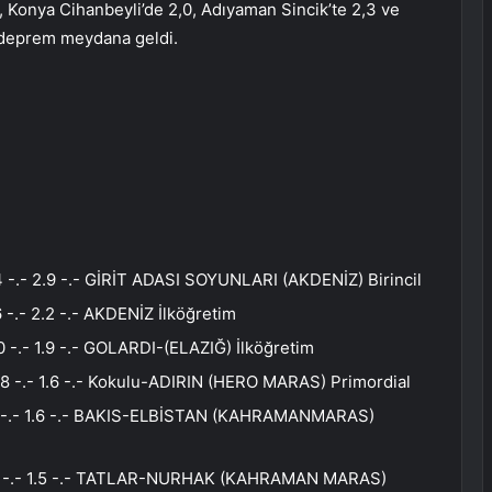
5, Konya Cihanbeyli’de 2,0, Adıyaman Sincik’te 2,3 ve
 deprem meydana geldi.
 -.- 2.9 -.- GİRİT ADASI SOYUNLARI (AKDENİZ) Birincil
-.- 2.2 -.- AKDENİZ İlköğretim
-.- 1.9 -.- GOLARDI-(ELAZIĞ) İlköğretim
8 -.- 1.6 -.- Kokulu-ADIRIN (HERO MARAS) Primordial
3 -.- 1.6 -.- BAKIS-ELBİSTAN (KAHRAMANMARAS)
.6 -.- 1.5 -.- TATLAR-NURHAK (KAHRAMAN MARAS)