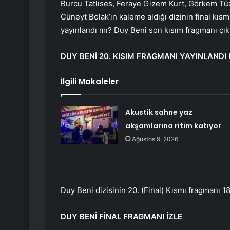
Burcu Tatlıses, Feraye Gizem Kurt, Görkem Tüz
Cüneyt Bolak’ın kaleme aldığı dizinin final kıs
yayınlandı mı? Duy Beni son kısım fragmanı çıkt
DUY BENİ 20. KISIM FRAGMANI YAYINLANDI 
İlgili Makaleler
Akustik sahne yaz
akşamlarına ritim katıyor
Ağustos 9, 2026
Duy Beni dizisinin 20. (Final) Kısmı fragmanı 18 
DUY BENİ FİNAL FRAGMANI İZLE