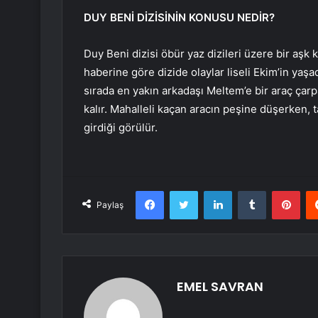
DUY BENİ DİZİSİNİN KONUSU NEDİR?
Duy Beni dizisi öbür yaz dizileri üzere bir aşk 
haberine göre dizide olaylar liseli Ekim’in yaşad
sırada en yakın arkadaşı Meltem’e bir araç çarp
kalır. Mahalleli kaçan aracın peşine düşerken, t
girdiği görülür.
Facebook
Twitter
LinkedIn
Tumblr
Pint
Paylaş
EMEL SAVRAN