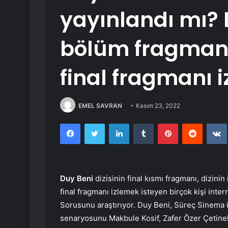
yayınlandı mı? 
bölüm fragmanı 
final fragmanı i
EMEL SAVRAN
Kasım 23, 2022
Facebook
Twitter
LinkedIn
Tumblr
Pinterest
Reddit
Duy Beni
dizisinin final kısmı fragmanı, dizinin 
final fragmanı izlemek isteyen birçok kişi inte
Sorusunu araştırıyor. Duy Beni, Süreç Sinema im
senaryosunu Makbule Kosif, Zafer Özer Çetinel