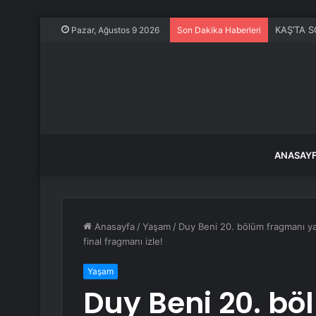
Akustik s
Pazar, Ağustos 9 2026
Son Dakika Haberleri
ANASAY
Anasayfa
/
Yaşam
/
Duy Beni 20. bölüm fragmanı ya
final fragmanı izle!
Yaşam
Duy Beni 20. b