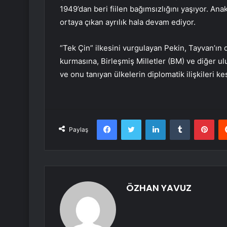
1949’dan beri fiilen bağımsızlığını yaşıyor. Ana
ortaya çıkan ayrılık hala devam ediyor.
“Tek Çin” ilkesini vurgulayan Pekin, Tayvan’ın d
kurmasına, Birleşmiş Milletler (BM) ve diğer ul
ve onu tanıyan ülkelerin diplomatik ilişkileri k
Facebook
Twitter
LinkedIn
Tumblr
Pint
Paylaş
ÖZHAN YAVUZ