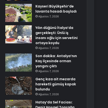
Kayseri Büyükşehir’de
lavanta hasadı başladı
Ağustos 7, 2026
Yılın düğünü İtalya’da
gerçekleşti: Ünlü iş
insanı oğlu için servetini
ortaya koydu
Ağustos 7, 2026
Son dakika: Antalya’nın
Kaş ilçesinde orman
yangını çıktı
Ağustos 7, 2026
Genç kıza ait mezarda
hareketli gümüş kapak
bulundu
Ağustos 7, 2026
Hatay’da Sel Faciası:
Deniz Hoşgel Toprağa