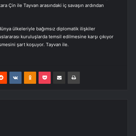
kara Çin ile Tayvan arasındaki iç savaşın ardından
ünya ülkeleriyle bağımsız diplomatik ilişkiler
uslararası kuruluşlarda temsil edilmesine karşı çıkıyor
esmesini şart koşuyor. Tayvan ile.
erest
Reddit
VKontakte
Odnoklassniki
Pocket
E-Posta ile paylaş
Yazdır