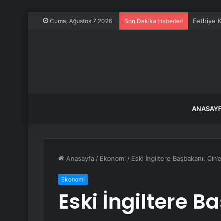
Fethiye K
Cuma, Ağustos 7 2026
Son Dakika Haberleri
ANASAY
Anasayfa
/
Ekonomi
/
Eski İngiltere Başbakanı, Çi
Ekonomi
Eski İngiltere B