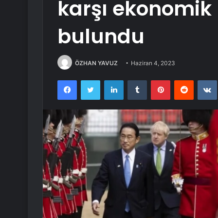
karşı ekonomik
bulundu
ÖZHAN YAVUZ
Haziran 4, 2023
Facebook
Twitter
LinkedIn
Tumblr
Pinterest
Reddit