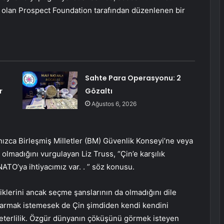
u olan Prospect Foundation tarafından düzenlenen bir
Sahte Para Operasyonu: 2
r
Gözaltı
Ağustos 6, 2026
lnızca Birleşmiş Milletler (BM) Güvenlik Konseyi’ne veya
adığını vurgulayan Liz Truss, “Çin’e karşılık
ATO’ya ihtiyacımız var. . ” söz konusu.
iklerini ancak seçme şanslarının da olmadığını dile
oparmak istemesek de Çin şimdiden kendi kendini
yeterlilik. Özgür dünyanın çöküşünü görmek isteyen