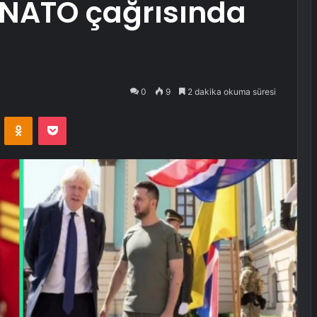
 NATO çağrısında
0
9
2 dakika okuma süresi
VKontakte
Odnoklassniki
Pocket