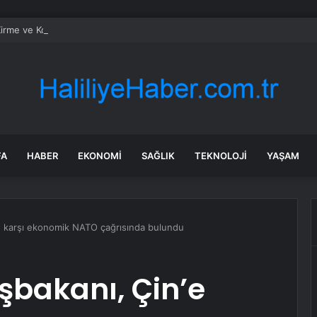
irme ve Kozağaç içme suyu hatları yenileniyor
FA
HABER
EKONOMI
SAĞLIK
TEKNOLOJI
YAŞAM
n’e karşı ekonomik NATO çağrısında bulundu
aşbakanı, Çin’e