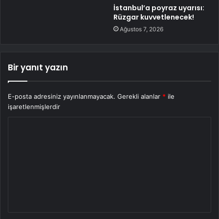
İstanbul’a poyraz uyarısı:
Rüzgar kuvvetlenecek!
Ağustos 7, 2026
Bir yanıt yazın
E-posta adresiniz yayınlanmayacak.
Gerekli alanlar
*
ile
işaretlenmişlerdir
Y
o
r
u
m
*