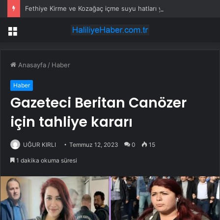
Fethiye Kirme ve Kozağaç içme suyu hatları yenileniyor
Menü
Anasayfa
/
Haber
Haber
Gazeteci Beritan Canözer
için tahliye kararı
UĞUR KIRLI
Temmuz 12, 2023
0
15
1 dakika okuma süresi