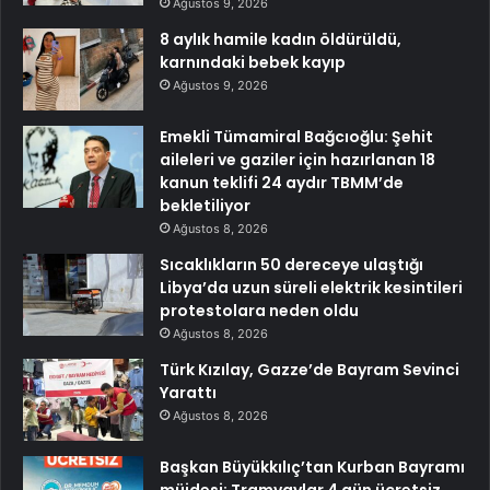
Ağustos 9, 2026
8 aylık hamile kadın öldürüldü,
karnındaki bebek kayıp
Ağustos 9, 2026
Emekli Tümamiral Bağcıoğlu: Şehit
aileleri ve gaziler için hazırlanan 18
kanun teklifi 24 aydır TBMM’de
bekletiliyor
Ağustos 8, 2026
Sıcaklıkların 50 dereceye ulaştığı
Libya’da uzun süreli elektrik kesintileri
protestolara neden oldu
Ağustos 8, 2026
Türk Kızılay, Gazze’de Bayram Sevinci
Yarattı
Ağustos 8, 2026
Başkan Büyükkılıç’tan Kurban Bayramı
müjdesi: Tramvaylar 4 gün ücretsiz