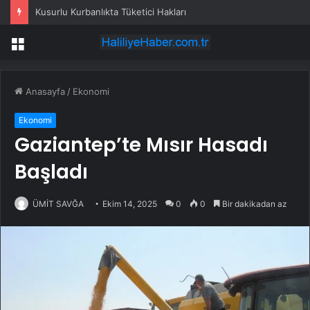
Kusurlu Kurbanlıkta Tüketici Hakları
Menü
Anasayfa
/
Ekonomi
Ekonomi
Gaziantep’te Mısır Hasadı
Başladı
ÜMİT SAVĞA
Ekim 14, 2025
0
0
Bir dakikadan az