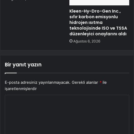
Kleen-Hy-Dro-Gen Inc.,
sıfır karbon emisyonlu
hidrojen ısıtma
teknolojisinde ISO ve TSSA
düzenleyici onaylarını aldı
Ağustos 6, 2026
Bir yanıt yazın
E-posta adresiniz yayınlanmayacak.
Gerekli alanlar
*
ile
işaretlenmişlerdir
Y
o
r
u