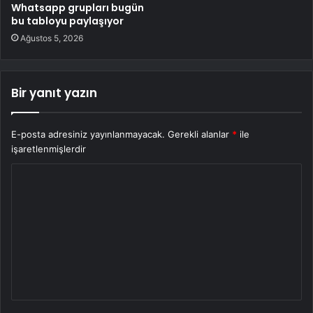
Whatsapp grupları bugün
bu tabloyu paylaşıyor
Ağustos 5, 2026
Bir yanıt yazın
E-posta adresiniz yayınlanmayacak.
Gerekli alanlar
*
ile
işaretlenmişlerdir
Y
o
r
u
m
*