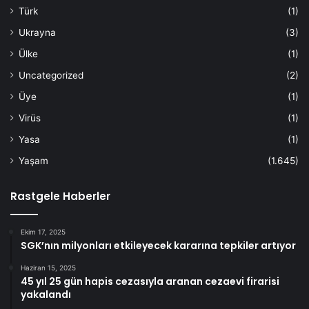
Türk
(1)
Ukrayna
(3)
Ülke
(1)
Uncategorized
(2)
Üye
(1)
Virüs
(1)
Yasa
(1)
Yaşam
(1.645)
Rastgele Haberler
Ekim 17, 2025
SGK’nın milyonları etkileyecek kararına tepkiler artıyor
Haziran 15, 2025
45 yıl 25 gün hapis cezasıyla aranan cezaevi firarisi
yakalandı