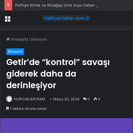
Fethiye Kirme ve Kozağaç içme suyu hatları yenileniyor
Menü
Anasayfa
/
Ekonomi
Ekonomi
Getir’de “kontrol” savaşı
giderek daha da
derinleşiyor
NURCAN BAYRAM
Mayıs 30, 2024
0
0
1 dakika okuma süresi