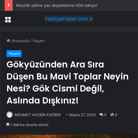
Akustik sahne yaz akşamlarına ritim katıyor
Menü
Anasayfa
/
Yaşam
Yaşam
Gökyüzünden Ara Sıra
Düşen Bu Mavi Toplar Neyin
Nesi? Gök Cismi Değil,
Aslında Dışkınız!
MEHMET HAZBİN KAZBEK
Mayıs 27, 2024
0
0
1 dakika okuma süresi