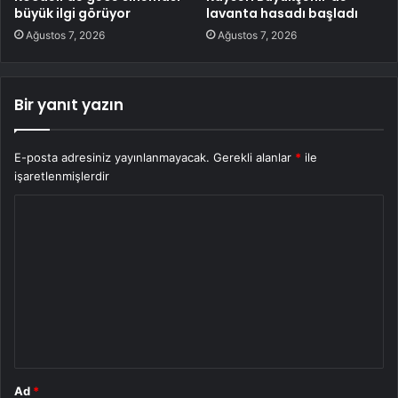
büyük ilgi görüyor
lavanta hasadı başladı
Ağustos 7, 2026
Ağustos 7, 2026
Bir yanıt yazın
E-posta adresiniz yayınlanmayacak.
Gerekli alanlar
*
ile
işaretlenmişlerdir
Y
o
r
u
m
*
Ad
*