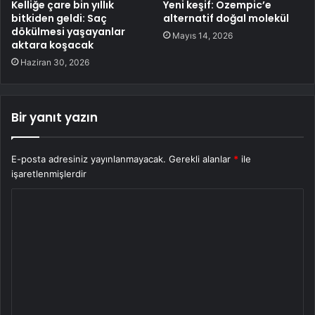
Kelliğe çare bin yıllık
Yeni keşif: Ozempic’e
bitkiden geldi: Saç
alternatif doğal molekül
dökülmesi yaşayanlar
Mayıs 14, 2026
aktara koşacak
Haziran 30, 2026
Bir yanıt yazın
E-posta adresiniz yayınlanmayacak.
Gerekli alanlar
*
ile
işaretlenmişlerdir
Y
o
r
u
m
*