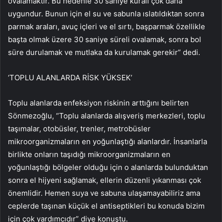
ovalamaktır. Bu nedenle 30 saniye kuralı çok daha
uygundur. Bunun için el su ve sabunla ıslatıldıktan sonra
parmak araları, avuç içleri ve el sırtı, başparmak özellikle
başta olmak üzere 30 saniye süreli ovalamak, sonra bol
süre durulamak ve mutlaka da kurulamak gerekir” dedi.
‘TOPLU ALANLARDA RİSK YÜKSEK’
Toplu alanlarda enfeksiyon riskinin arttığını belirten
Sönmezoğlu, “Toplu alanlarda alışveriş merkezleri, toplu
taşımalar, otobüsler, trenler, metrobüsler
mikroorganizmaların en yoğunlaştığı alanlardır. İnsanlarla
birlikte onların taşıdığı mikroorganizmaların en
yoğunlaştığı bölgeler olduğu için o alanlarda bulunduktan
sonra el hijyeni sağlamak, ellerin düzenli yıkanması çok
önemlidir. Hemen suya ve sabuna ulaşamayabiliriz ama
ceplerde taşınan küçük el antiseptikleri bu konuda bizim
için çok yardımcıdır” diye konuştu.