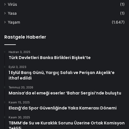
Virüs
(1)
Yasa
(1)
Yaşam
(1.647)
Rastgele Haberler
Haziran 3, 2025
Türk Devletleri Banka Birlikleri Bişkek’te
Eylül 3, 2023
1 Eylül Barış Günü, Yargıç Safalı ve Perişan Akçelik’e
ithaf edildi
Temmuz 20, 2026
Manisa’da el emeği eserler ‘Bahar Sergisi’nde buluştu
Kasım 15, 2025
Elazığ’da Spor Güvenliğinde Yaka Kamerası Dönemi
Kasım 30, 2025
TBMM’de Su ve Kuraklık Sorunu Üzerine Ortak Komisyon
Teklifi