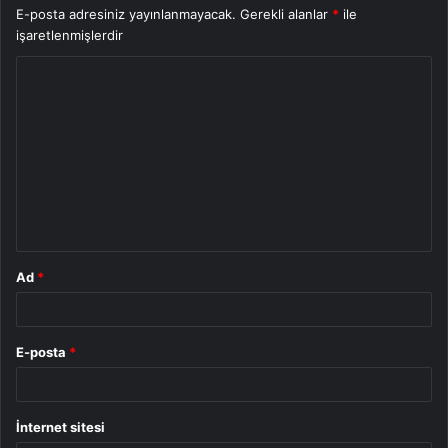
E-posta adresiniz yayınlanmayacak.
Gerekli alanlar
*
ile
işaretlenmişlerdir
Y
o
r
u
m
*
Ad
*
E-posta
*
İnternet sitesi