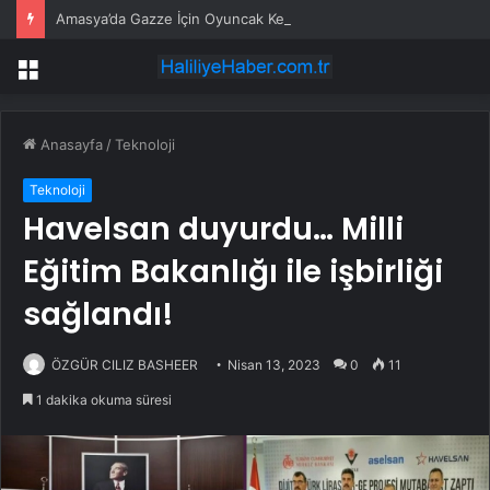
Amasya’da Gazze İçin Oyuncak Kermesi
Menü
Anasayfa
/
Teknoloji
Teknoloji
Havelsan duyurdu… Milli
Eğitim Bakanlığı ile işbirliği
sağlandı!
ÖZGÜR CILIZ BASHEER
Nisan 13, 2023
0
11
1 dakika okuma süresi