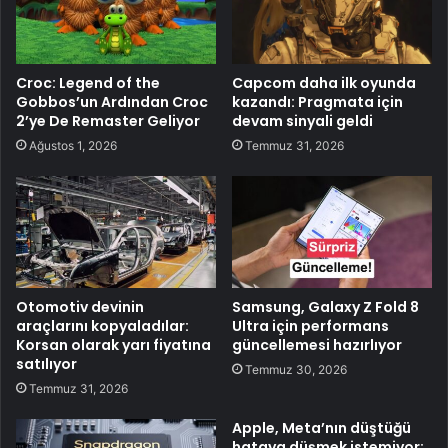
Croc: Legend of the
Capcom daha ilk oyunda
Gobbos’un Ardından Croc
kazandı: Pragmata için
2’ye De Remaster Geliyor
devam sinyali geldi
Ağustos 1, 2026
Temmuz 31, 2026
Otomotiv devinin
Samsung, Galaxy Z Fold 8
araçlarını kopyaladılar:
Ultra için performans
Korsan olarak yarı fiyatına
güncellemesi hazırlıyor
satılıyor
Temmuz 30, 2026
Temmuz 31, 2026
Apple, Meta’nın düştüğü
hataya düşmek istemiyor: