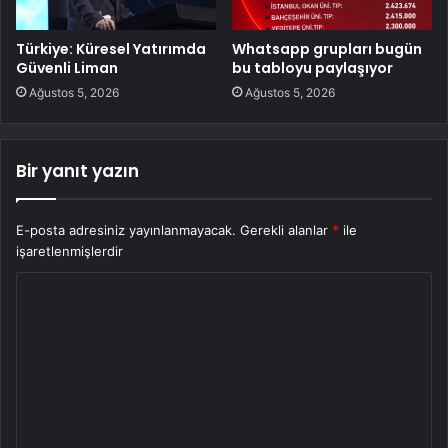
Türkiye: Küresel Yatırımda
Whatsapp grupları bugün
Güvenli Liman
bu tabloyu paylaşıyor
Ağustos 5, 2026
Ağustos 5, 2026
Bir yanıt yazın
E-posta adresiniz yayınlanmayacak.
Gerekli alanlar
*
ile
işaretlenmişlerdir
Y
o
r
u
m
*