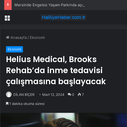
Mersin’de Engelsiz Yaşam Parkı’nda açık hava sinema keyfi
Menü
Anasayfa
/
Ekonomi
Ekonomi
Helius Medical, Brooks
Rehab’da inme tedavisi
çalışmasına başlayacak
DİLAN BİÇER
Mart 12, 2024
0
7
1 dakika okuma süresi