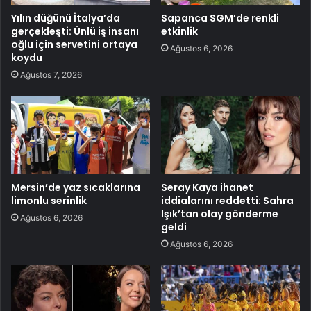
Yılın düğünü İtalya’da
Sapanca SGM’de renkli
gerçekleşti: Ünlü iş insanı
etkinlik
oğlu için servetini ortaya
Ağustos 6, 2026
koydu
Ağustos 7, 2026
Mersin’de yaz sıcaklarına
Seray Kaya ihanet
limonlu serinlik
iddialarını reddetti: Sahra
Işık’tan olay gönderme
Ağustos 6, 2026
geldi
Ağustos 6, 2026