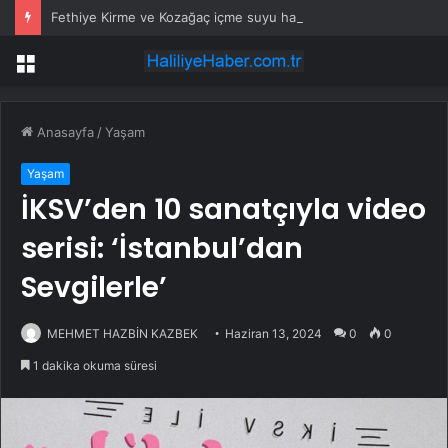
Fethiye Kirme ve Kozağaç içme suyu hatları yenileniyor
Menü
Anasayfa
/
Yaşam
Yaşam
İKSV’den 10 sanatçıyla video
serisi: ‘İstanbul’dan
Sevgilerle’
MEHMET HAZBİN KAZBEK
Haziran 13, 2024
0
0
1 dakika okuma süresi