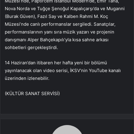
Müzesi’nde, Paptircem İstanbul Modern’de, Emir Taha,
Nova Norda ve Tuğçe Şenoğul Kapalıçarşı’da ve Muganni
(Burak Güven), Fazıl Say ve Kalben Rahmi M. Koç
Müzesi’nde canlı performanslar sergiledi. Sanatçılar,
performanslarının yanı sıra müzik yazarı ve projenin
danışmanı Alper Bahçekapılı’yla kısa sahne arkası
sohbetleri gerçekleştirdi.
14 Haziran’dan itibaren her hafta yeni bir bölümü
yayınlanacak olan video serisi, İKSV’nin YouTube kanalı
üzerinden izlenebilir.
(KÜLTÜR SANAT SERVİSİ)