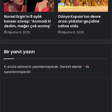
Nursel Ergin’in 8 aylık
Dünya Kupası’nın devre
kanser savaşı: ‘Acımadı ki
arası yıldızlar geçidine
dedim, meğer çok acımış’
sahne oldu
Ağustos 6, 2026
Ağustos 6, 2026
Bir yanıt yazın
E-posta adresiniz yayınlanmayacak.
Gerekli alanlar
*
ile
işaretlenmişlerdir
Y
o
r
u
m