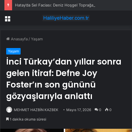
Hatay’da Sel Faciası: Deniz Hoşgel Toprağa Verildi
Menü
Anasayfa
/
Yaşam
Yaşam
İnci Türkay’dan yıllar sonra
gelen itiraf: Defne Joy
Foster’ın son gününü
gözyaşlarıyla anlattı
MEHMET HAZBİN KAZBEK
Mayıs 17, 2026
0
0
1 dakika okuma süresi