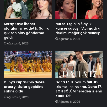
Seray Kaya ihanet
Nursel Ergin’in 8 aylık
iddialarını reddetti: Sahra
kanser savaşı: ‘Acımadı ki
Işık’tan olay gönderme
dedim, meğer çok acımış’
geldi
Ağustos 6, 2026
Ağustos 6, 2026
Dünya Kupası’nın devre
Daha 17. 8. bölüm full HD
arası yıldızlar geçidine
izleme linki var mı, Daha 17.
sahne oldu
SON BÖLÜM nereden izlenir
Kanal D?
Ağustos 6, 2026
Ağustos 6, 2026