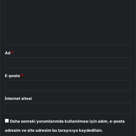
r
u
m
*
Ad
*
E-posta
*
İnternet sitesi
Daha sonraki yorumlarımda kullanılması için adım, e-posta
adresim ve site adresim bu tarayıcıya kaydedilsin.