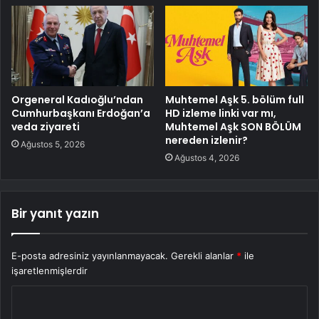
Orgeneral Kadıoğlu’ndan
Muhtemel Aşk 5. bölüm full
Cumhurbaşkanı Erdoğan’a
HD izleme linki var mı,
veda ziyareti
Muhtemel Aşk SON BÖLÜM
nereden izlenir?
Ağustos 5, 2026
Ağustos 4, 2026
Bir yanıt yazın
E-posta adresiniz yayınlanmayacak.
Gerekli alanlar
*
ile
işaretlenmişlerdir
Y
o