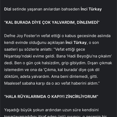
Dizi
setinde yaşanan anılardan bahseden
İnci Türkay
“KAL BURADA DİYE ÇOK YALVARDIM, DİNLEMEDİ”
Defne Joy Foster’ın vefat ettiği o kabus gecesinde aslında
kendi evinde olduğunu açıklayan
İnci Türkay
, o son
saatleri şu sözlerle anlattı: “Vefat ettiği gece
Nişantaşı’ndaki evime geldi. Bana ‘Hadi Beyoğlu’na çıkalım’
dedi. Ben o gün çok halsizdim, grip gibiydim. Dışarı çıkmak
istemedim ve ona da ‘Çıkma, kal burada’ diye çok dil
döktüm, adeta yalvardım. Ama beni dinlemedi, gitti.
Maalesef sabaha karşı da o acı vefat haberini aldım.”
“HALA RÜYALARIMDA O KAPIYI ZİNCİRLİYORUM”
Yaşadığı büyük şokun ardından uzun süre kendisini
toparlayamadığını itiraf eden ünlü oyuncu, o gecenin bir