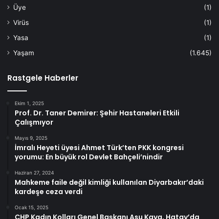
Üye
(1)
Virüs
(1)
Yasa
(1)
Yaşam
(1.645)
Rastgele Haberler
Ekim 1, 2025
Prof. Dr. Taner Demirer: Şehir Hastaneleri Etkili
Çalışmıyor
Mayıs 9, 2025
İmralı Heyeti üyesi Ahmet Türk’ten PKK kongresi
yorumu: En büyük rol Devlet Bahçeli’nindir
Haziran 27, 2024
Mahkeme faile değil kimliği kullanılan Diyarbakır’daki
kardeşe ceza verdi
Ocak 15, 2025
CHP Kadın Kolları Genel Başkanı Asu Kaya, Hatay’da