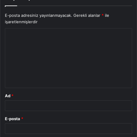
E-posta adresiniz yayınlanmayacak.
Gerekli alanlar
*
ile
işaretlenmişlerdir
Y
o
r
u
m
*
Ad
*
E-posta
*