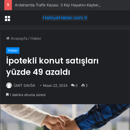
Ardahan’da Trafik Kazası: 3 Kişi Hayatını Kaybetti
Menü
Anasayfa
/
Haber
Haber
İpotekli konut satışları
yüzde 49 azaldı
ÜMİT SAVĞA
Nisan 22, 2024
0
2
1 dakika okuma süresi