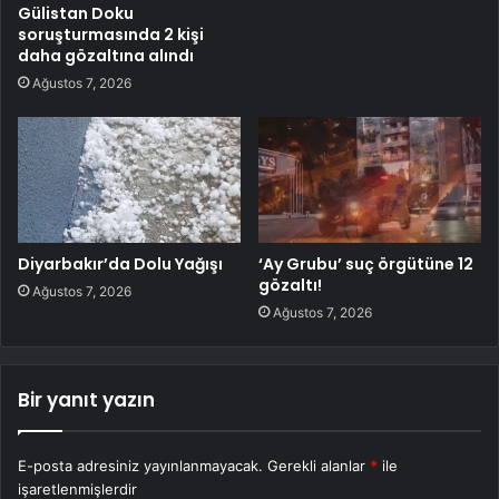
Gülistan Doku
soruşturmasında 2 kişi
daha gözaltına alındı
Ağustos 7, 2026
Diyarbakır’da Dolu Yağışı
‘Ay Grubu’ suç örgütüne 12
gözaltı!
Ağustos 7, 2026
Ağustos 7, 2026
Bir yanıt yazın
E-posta adresiniz yayınlanmayacak.
Gerekli alanlar
*
ile
işaretlenmişlerdir