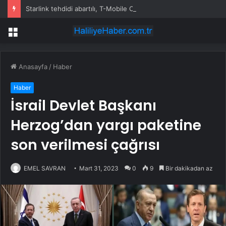
Starlink tehdidi abartılı, T-Mobile CEO’su FT’ye açıkladı
Menü
Anasayfa
/
Haber
Haber
İsrail Devlet Başkanı
Herzog’dan yargı paketine
son verilmesi çağrısı
EMEL SAVRAN
Mart 31, 2023
0
9
Bir dakikadan az