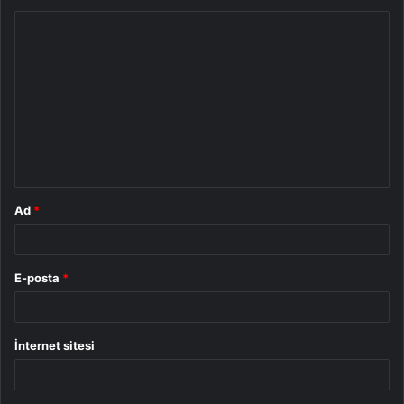
Y
o
r
u
m
*
Ad
*
E-posta
*
İnternet sitesi