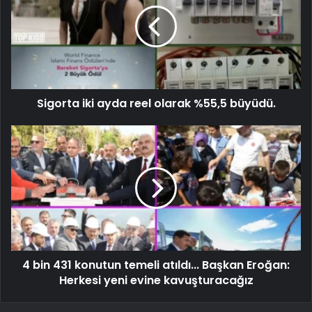
Sigorta iki ayda reel olarak %55,5 büyüdü.
4 bin 431 konutun temeli atıldı... Başkan Eroğan:
Herkesi yeni evine kavuşturacağız