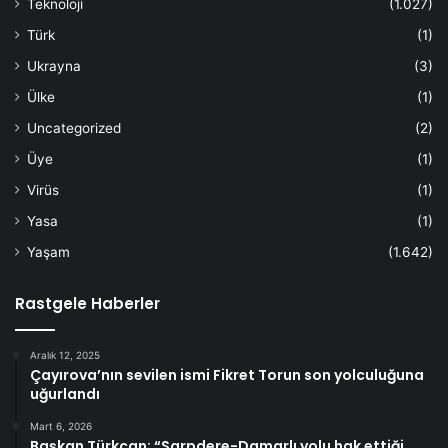
Teknoloji
(1.027)
Türk
(1)
Ukrayna
(3)
Ülke
(1)
Uncategorized
(2)
Üye
(1)
Virüs
(1)
Yasa
(1)
Yaşam
(1.642)
Rastgele Haberler
Aralık 12, 2025
Çayırova’nın sevilen ismi Fikret Torun son yolculuğuna
uğurlandı
Mart 6, 2026
Başkan Türkcan: “Sarpdere-Damarlı yolu hak ettiği