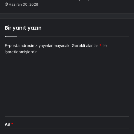
Haziran 30, 2026
Bir yanıt yazın
E-posta adresiniz yayınlanmayacak.
Gerekli alanlar
*
ile
işaretlenmişlerdir
Y
o
r
u
m
*
Ad
*