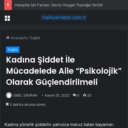
Hatay’da Sel Faciası: Deniz Hoşgel Toprağa Verildi
Menü
Anasayfa
/
Sağlık
Sağlık
Kadına Şiddet İle
Mücadelede Aile “Psikolojik”
Olarak Güçlendirilmeli
EMEL SAVRAN
Kasım 25, 2022
0
20
3 dakika okuma süresi
Kadına yönelik şiddetin yalnızca maruz kalan bayanları