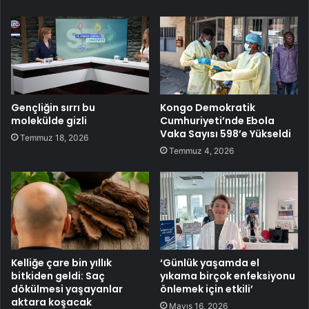
Gençliğin sırrı bu
Kongo Demokratik
molekülde gizli
Cumhuriyeti’nde Ebola
Vaka Sayısı 598’e Yükseldi
Temmuz 18, 2026
Temmuz 4, 2026
Kelliğe çare bin yıllık
‘Günlük yaşamda el
bitkiden geldi: Saç
yıkama birçok enfeksiyonu
dökülmesi yaşayanlar
önlemek için etkili’
aktara koşacak
Mayıs 16, 2026