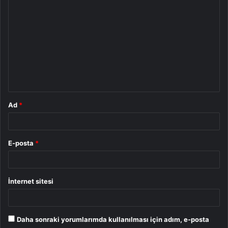
Y
o
r
u
m
*
Ad
*
E-posta
*
İnternet sitesi
Daha sonraki yorumlarımda kullanılması için adım, e-posta