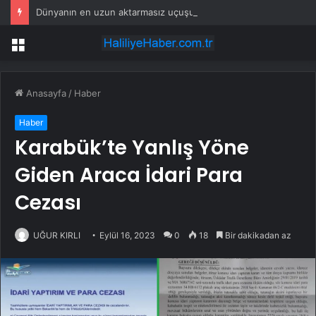
Dünyanın en uzun aktarmasız uçuşunda tarihi rekor: 24 saatten fazla havada kaldılar
Menü
Anasayfa
/
Haber
Haber
Karabük’te Yanlış Yöne
Giden Araca İdari Para
Cezası
UĞUR KIRLI
Eylül 16, 2023
0
18
Bir dakikadan az