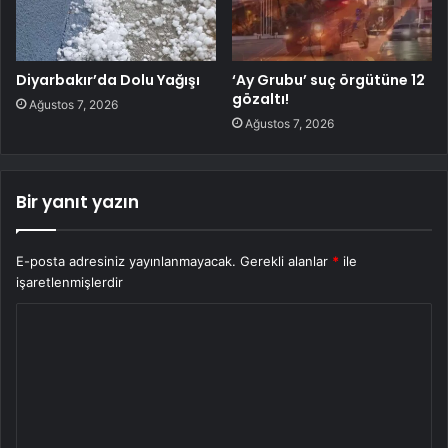
Diyarbakır’da Dolu Yağışı
‘Ay Grubu’ suç örgütüne 12
gözaltı!
Ağustos 7, 2026
Ağustos 7, 2026
Bir yanıt yazın
E-posta adresiniz yayınlanmayacak.
Gerekli alanlar
*
ile
işaretlenmişlerdir
Y
o
r
u
m