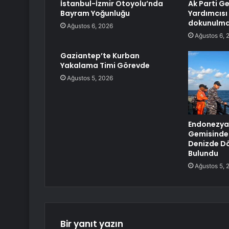
İstanbul-İzmir Otoyolu’nda
Ak Parti G
Bayram Yoğunluğu
Yardımcısı 
dokunulmaz
Ağustos 6, 2026
Ağustos 6, 
Gaziantep’te Kurban
Yakalama Timi Görevde
Ağustos 5, 2026
Endonezya
Gemisinde 
Denizde Dö
Bulundu
Ağustos 5, 
Bir yanıt yazın