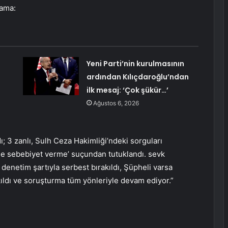
lama:
Yeni Parti’nin kurulmasının
ardından Kılıçdaroğlu’ndan
ilk mesaj: ‘Çok şükür…’
Ağustos 6, 2026
ı; 3 zanlı, Sulh Ceza Hakimliği’ndeki sorguları
üne sebebiyet verme’ suçundan tutuklandı. sevk
 denetim şartıyla serbest bırakıldı, Şüpheli varsa
ıldı ve soruşturma tüm yönleriyle devam ediyor.”