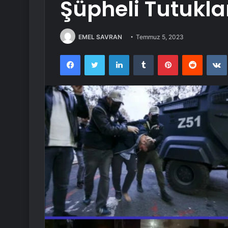
Şüpheli Tutukla
EMEL SAVRAN
Temmuz 5, 2023
Facebook
Twitter
LinkedIn
Tumblr
Pinterest
Reddit