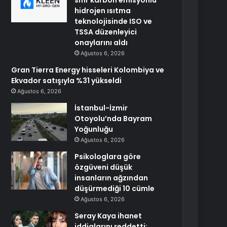
sıfır karbon emisyonlu
hidrojen ısıtma
teknolojisinde ISO ve
TSSA düzenleyici
onaylarını aldı
Ağustos 6, 2026
Gran Tierra Energy hisseleri Kolombiya ve
Ekvador satışıyla %31 yükseldi
Ağustos 6, 2026
İstanbul-İzmir
Otoyolu’nda Bayram
Yoğunluğu
Ağustos 6, 2026
Psikologlara göre
özgüveni düşük
insanların ağzından
düşürmediği 10 cümle
Ağustos 6, 2026
Seray Kaya ihanet
iddialarını reddetti: