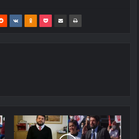
erest
Reddit
VKontakte
Odnoklassniki
Pocket
E-Posta ile paylaş
Yazdır