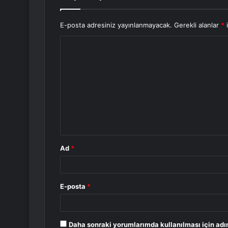
E-posta adresiniz yayınlanmayacak.
Gerekli alanlar
*
i
Y
o
r
u
m
*
Ad
*
E-posta
*
Daha sonraki yorumlarımda kullanılması için adı