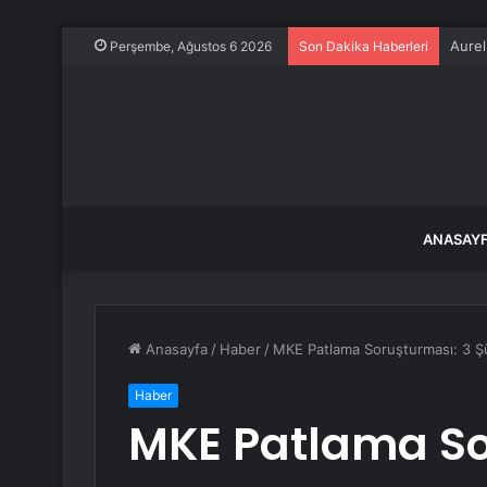
YSK, 
Perşembe, Ağustos 6 2026
Son Dakika Haberleri
ANASAY
Anasayfa
/
Haber
/
MKE Patlama Soruşturması: 3 Şü
Haber
MKE Patlama So