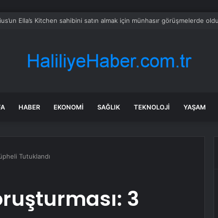
CHP’nin Başvurusunu Reddetti
FA
HABER
EKONOMI
SAĞLIK
TEKNOLOJI
YAŞAM
pheli Tutuklandı
ruşturması: 3