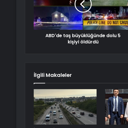
ABD'de taş büyüklüğünde dolu 5
kişiyi öldürdü
İlgili Makaleler