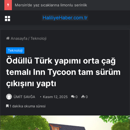
Kleen-Hy-Dro-Gen Inc., sıfır karbon emisyonlu hidrojen ısıtma teknolojisinde ISO ve TSSA düzenleyici onaylarını aldı
Menü
Anasayfa
/
Teknoloji
Teknoloji
Ödüllü Türk yapımı orta çağ
temalı Inn Tycoon tam sürüm
çıkışını yaptı
ÜMİT SAVĞA
Kasım 12, 2025
0
0
1 dakika okuma süresi