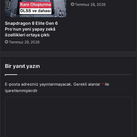
Temmuz 28, 2026
Snapdragon 8 Elite Gen 6
Pro’nun yeni yapay zekâ
özellikleri ortaya çıktı
Temmuz 29, 2026
Bir yanıt yazın
E-posta adresiniz yayınlanmayacak.
Gerekli alanlar
*
ile
işaretlenmişlerdir
Y
o
r
u