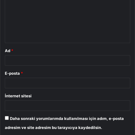
r
u
m
*
Ad
*
E-posta
*
İnternet sitesi
Daha sonraki yorumlarımda kullanılması için adım, e-posta
adresim ve site adresim bu tarayıcıya kaydedilsin.