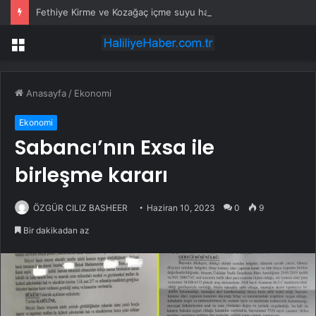
Fethiye Kirme ve Kozağaç içme suyu hatları yenileniyor
Menü
Anasayfa
/
Ekonomi
Ekonomi
Sabancı’nın Exsa ile
birleşme kararı
ÖZGÜR CILIZ BASHEER
Haziran 10, 2023
0
9
Bir dakikadan az