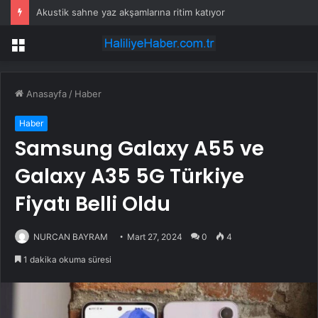
Akustik sahne yaz akşamlarına ritim katıyor
Menü
Anasayfa
/
Haber
Haber
Samsung Galaxy A55 ve
Galaxy A35 5G Türkiye
Fiyatı Belli Oldu
NURCAN BAYRAM
Mart 27, 2024
0
4
1 dakika okuma süresi