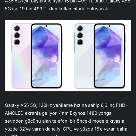
A35 5G için başlangıç fiyatı 15 bin 499 TL oldu. Galaxy A55
5G ise 19 bin 499 TL’den kullanıcılarla buluşacak.
Galaxy A55 5G, 120Hz yenileme hızına sahip 6,6 inç FHD+
AMOLED ekranla geliyor. 4nm Exynos 1480 yonga
setinden gücünü alan telefon, bir önceki modele kıyasla
yüzde 32’ye varan daha iyi GPU ve yüzde 15’e varan daha