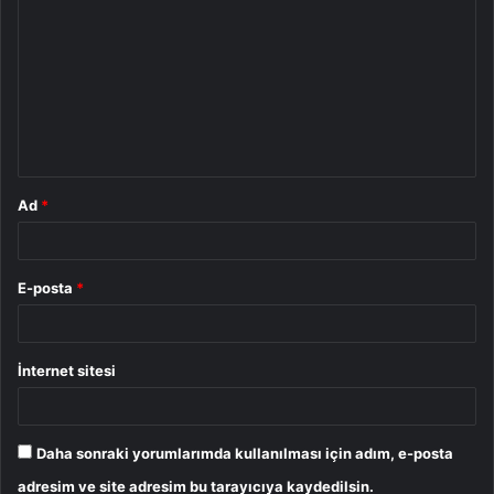
o
r
u
m
*
Ad
*
E-posta
*
İnternet sitesi
Daha sonraki yorumlarımda kullanılması için adım, e-posta
adresim ve site adresim bu tarayıcıya kaydedilsin.