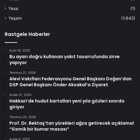
Yasa
(1)
Yaşam
(1.642)
Rastgele Haberler
Eylül 16, 2025
Bu ayarı doğru kullanan yakıt tasarrufunda zirve
yapıyor
Temmuz 21, 2026
Alevi Vakıfları Federasyonu Genel Başkanı Doğan’dan
DSP Genel Başkanı Önder Aksakal’a Ziyaret
Aralık 31, 2024
Hakkari’de hudut kartalları yeni yıla gözleri sınırda
giriyor
Temmuz 25, 2026
Prof. Dr. Bektaş’tan yürekleri ağza getirecek açıklama!
“Sismik bir kumar masası”
Aralık 9, 2025