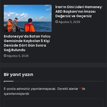
İran’ın Dini Lideri Hamaney:
ABD Başkanı’nın İmzası
Değersiz ve Geçersiz
Ağustos 5, 2026
Endonezya’da Batan Yolcu
Gemisinde Kaybolan 5 Kişi
Denizde Dört Gün Sonra
Sağ Bulundu
Ağustos 5, 2026
Bir yanıt yazın
E-posta adresiniz yayınlanmayacak.
Gerekli alanlar
*
ile
işaretlenmişlerdir
Y