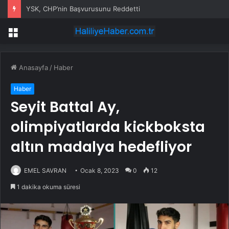
YSK, CHP’nin Başvurusunu Reddetti
Menü
Anasayfa
/
Haber
Haber
Seyit Battal Ay,
olimpiyatlarda kickboksta
altın madalya hedefliyor
EMEL SAVRAN
Ocak 8, 2023
0
12
1 dakika okuma süresi