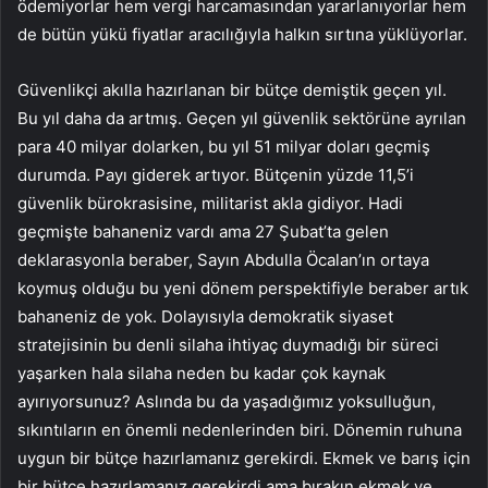
ödemiyorlar hem vergi harcamasından yararlanıyorlar hem
de bütün yükü fiyatlar aracılığıyla halkın sırtına yüklüyorlar.
Güvenlikçi akılla hazırlanan bir bütçe demiştik geçen yıl.
Bu yıl daha da artmış. Geçen yıl güvenlik sektörüne ayrılan
para 40 milyar dolarken, bu yıl 51 milyar doları geçmiş
durumda. Payı giderek artıyor. Bütçenin yüzde 11,5’i
güvenlik bürokrasisine, militarist akla gidiyor. Hadi
geçmişte bahaneniz vardı ama 27 Şubat’ta gelen
deklarasyonla beraber, Sayın Abdulla Öcalan’ın ortaya
koymuş olduğu bu yeni dönem perspektifiyle beraber artık
bahaneniz de yok. Dolayısıyla demokratik siyaset
stratejisinin bu denli silaha ihtiyaç duymadığı bir süreci
yaşarken hala silaha neden bu kadar çok kaynak
ayırıyorsunuz? Aslında bu da yaşadığımız yoksulluğun,
sıkıntıların en önemli nedenlerinden biri. Dönemin ruhuna
uygun bir bütçe hazırlamanız gerekirdi. Ekmek ve barış için
bir bütçe hazırlamanız gerekirdi ama bırakın ekmek ve