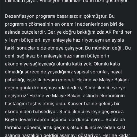
talimatla işliyor. Enflasyon rakamları bunu bize gösteriyor.
Dezenflasyon programı başarısızdır, çökmüştür. Bu
programın çökmesinin en önemli nedenlerinden biri de
aslında bütçelerdir. Geriye doğru baktığımızda AK Parti her
yıl aynı bütçeleri, aynı anlayışla hazırlıyor, aynı anlayışla
farklı sonuçlar elde etmeye çalışıyor. Bu mümkün değil. Bu
denli sağlıksız bir anlayışla hazırlanan bütçelerin
ekonomiye sağlayacağı olumlu katkı yok. Olumlu katkı
olmadığı sürece de yaşadığımız yapısal sorunlar, hayat
pahalılığı, işsizlik devam edecek. Hazine ve Maliye Bakanı
geçen günkü konuşmasında dedi ki, ‘Şimdi ikinci evreye
geçiyoruz.’ Hazine ve Maliye Bakanı aslında ekonominin
hastalığını teşhis etmiş oldu. Kanser haline gelmiş bir
ekonomiden bahsediyor. Şimdi ikinci evreye geçiyoruz.
Böyle devam ederse üçüncü, dördüncü evre… Sonra da
terminal dönemi, artık geçmiş olsun. İkinci evreden kastı
aslında hastalığın geldiği aşamayı gösteriyor. Her ne kadar