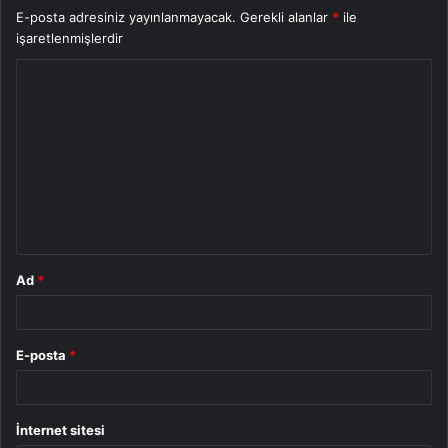
E-posta adresiniz yayınlanmayacak.
Gerekli alanlar
*
ile
işaretlenmişlerdir
Y
o
r
u
m
*
Ad
*
E-posta
*
İnternet sitesi