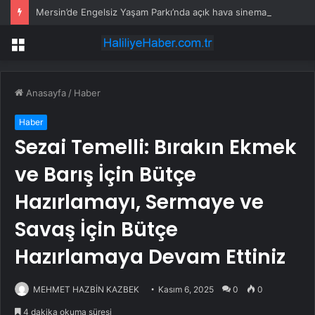
Mersin’de Engelsiz Yaşam Parkı’nda açık hava sinema keyfi
Menü
Anasayfa
/
Haber
Haber
Sezai Temelli: Bırakın Ekmek
ve Barış İçin Bütçe
Hazırlamayı, Sermaye ve
Savaş İçin Bütçe
Hazırlamaya Devam Ettiniz
MEHMET HAZBİN KAZBEK
Kasım 6, 2025
0
0
4 dakika okuma süresi