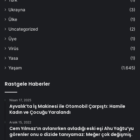
Türk
(1)
Ukrayna
(3)
Ülke
(1)
Uncategorized
(2)
Üye
(1)
Virüs
(1)
Yasa
(1)
Yaşam
(1.645)
Rastgele Haberler
Nisan 17, 2025
Ayvalık’ta İş Makinesi ile Otomobil Çarpıştı: Hamile
Kadın ve Çocuğu Yaralandı
Aralık 15, 2022
Cem Yılmaz’ın avlanırken avladığı eski eşi Ahu Yağtu’yu
görenler onu o dizide tanıyamaz: Meğer çok değişmiş.