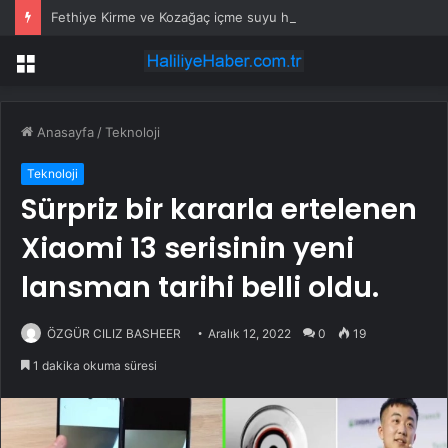
Fethiye Kirme ve Kozağaç içme suyu hatları yenileniyor
Menü
Anasayfa
/
Teknoloji
Teknoloji
Sürpriz bir kararla ertelenen
Xiaomi 13 serisinin yeni
lansman tarihi belli oldu.
ÖZGÜR CILIZ BASHEER
Aralık 12, 2022
0
19
1 dakika okuma süresi