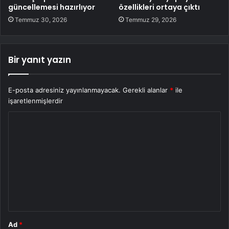
güncellemesi hazırlıyor
özellikleri ortaya çıktı
Temmuz 30, 2026
Temmuz 29, 2026
Bir yanıt yazın
E-posta adresiniz yayınlanmayacak.
Gerekli alanlar
*
ile
işaretlenmişlerdir
Y
o
r
u
m
*
Ad
*