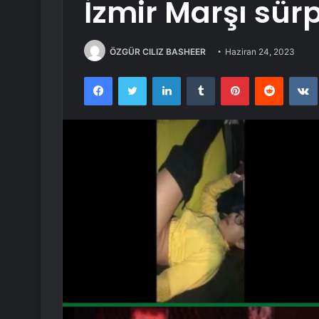
İzmir Marşı sürp
ÖZGÜR CILIZ BASHEER
Haziran 24, 2023
Facebook
Twitter
LinkedIn
Tumblr
Pinterest
Reddit