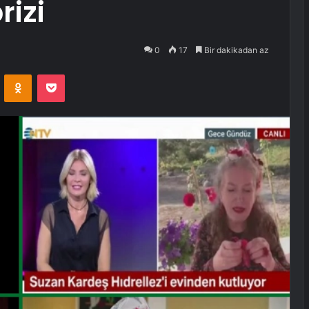
rizi
0
17
Bir dakikadan az
VKontakte
Odnoklassniki
Pocket