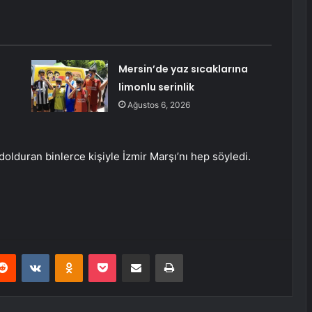
Mersin’de yaz sıcaklarına
limonlu serinlik
Ağustos 6, 2026
lduran binlerce kişiyle İzmir Marşı’nı hep söyledi.
erest
Reddit
VKontakte
Odnoklassniki
Pocket
E-Posta ile paylaş
Yazdır