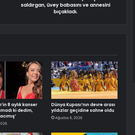
saldırgan, üvey babasını ve annesini
bıçakladı.
n’in 8 aylık kanser
Dünya Kupası’nın devre arası
ımadı ki dedim,
yıldızlar geçidine sahne oldu
acımış’
Ağustos 6, 2026
2026