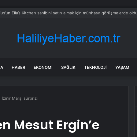
CHP’nin Başvurusunu Reddetti
FA
HABER
EKONOMI
SAĞLIK
TEKNOLOJI
YAŞAM
İzmir Marşı sürprizi
n Mesut Ergin’e