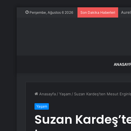
YSK, 
Perşembe, Ağustos 6 2026
Son Dakika Haberleri
ANASAY
Anasayfa
/
Yaşam
/
Suzan Kardeş’ten Mesut Ergin’e 
Yaşam
Suzan Kardeş’te