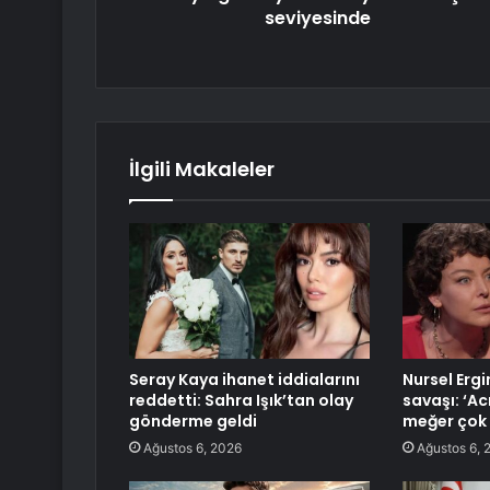
seviyesinde
İlgili Makaleler
Seray Kaya ihanet iddialarını
Nursel Ergi
reddetti: Sahra Işık’tan olay
savaşı: ‘Ac
gönderme geldi
meğer çok 
Ağustos 6, 2026
Ağustos 6, 