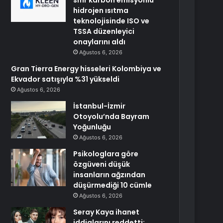
sıfır karbon emisyonlu
hidrojen ısıtma
teknolojisinde ISO ve
TSSA düzenleyici
onaylarını aldı
Ağustos 6, 2026
Gran Tierra Energy hisseleri Kolombiya ve
Ekvador satışıyla %31 yükseldi
Ağustos 6, 2026
İstanbul-İzmir
Otoyolu’nda Bayram
Yoğunluğu
Ağustos 6, 2026
Psikologlara göre
özgüveni düşük
insanların ağzından
düşürmediği 10 cümle
Ağustos 6, 2026
Seray Kaya ihanet
iddialarını reddetti: