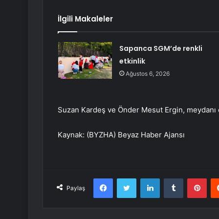
İlgili Makaleler
Sapanca SGM’de renkli
etkinlik
Ağustos 6, 2026
Suzan Kardeş ve Önder Mesut Ergin, meydanı do
Kaynak: (BYZHA) Beyaz Haber Ajansı
Facebook
Twitter
LinkedIn
Tumblr
Pint
Paylaş