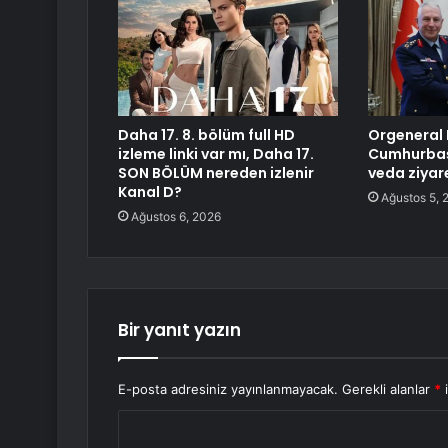
Daha 17. 8. bölüm full HD
Orgeneral
izleme linki var mı, Daha 17.
Cumhurbaş
SON BÖLÜM nereden izlenir
veda ziyar
Kanal D?
Ağustos 5, 
Ağustos 6, 2026
Bir yanıt yazın
E-posta adresiniz yayınlanmayacak.
Gerekli alanlar
*
i
Y