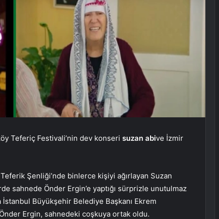
öy Teferiç Festivali’nin dev konseri
suzan abi
ve İzmir
Teferik Şenliği’nde binlerce kişiyi ağırlayan Suzan
rde sahnede Önder Ergin’e yaptığı sürprizle unutulmaz
nda İstanbul Büyükşehir Belediye Başkanı Ekrem
 Önder Ergin, sahnedeki coşkuya ortak oldu.