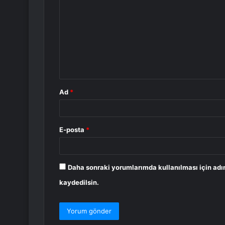
o
r
u
m
*
Ad
*
E-posta
*
Daha sonraki yorumlarımda kullanılması için adı
kaydedilsin.