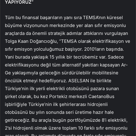
YAPIYORUZ”
Tüm bu finansal başarıların yanı sıra TEMSA’nın küresel
büyüme vizyonunun merkezinde yer alan sıfır emisyonlu
araçlarda da önemli stratejik adımlar attıklarını vurgulayan
Tolga Kaan Doğancıoğlu, “TEMSA olarak elektrifikasyon ve
sıfır emisyon yolculuğumuz başlıyor. 2010’ların başında.
Yani burada yaklaşık 15 yıllık bir tecrübemiz var. Sadece
elektrifikasyonu değil tüm alternatif yakıtları kapsayan Ar-
Ge yaklaşımıyla geleceğin sürdürülebilir mobilitesine
öncülük etmeyi hedefliyoruz. ASELSAN ile birlikte
Türkiye’nin ilk yerli elektrikli otobüsünü pazara sunan
şirket olarak, bu kez Portekiz merkezli CaetanoBus
işbirliğiyle Türkiye’nin ilk şehirlerarası hidrojenli
otobüsünü bu yılın sonunda seri üretime hazır hale
getireceğiz. Bu araçla bugün portföyümüzde 8’i elektrikli,
2’si hidrojenli olmak üzere toplam 10 farklı sıfır emisyonlu
araç olacak. Bu anlamda dünyada en fazla sıfır emisyonlu