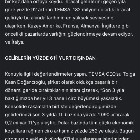
bir kez daha ortaya koydu. İhracat gelirlerini geçen yıla
göre yüzde 92 artıran TEMSA, 182 milyon dolarlık ihracat
geliriyle bu alanda tarihinin en yüksek seviyesine
ulaşırken, Kuzey Amerika, Fransa, Almanya, İngiltere gibi
öncelikli pazarlarda varlığını güçlendirmeye devam ediyor.
ve İtalya.
GELİRLERİN YÜZDE 61’İ YURT DIŞINDAN
Konuyla ilgili değerlendirmeler yapın. TEMSA CEO’su Tolga
Kaan Doğancıoğlu, şirket olarak oldukça başarılı bir
dönemi geride bıraktıklarının altını çizerek, “Son 3 yıla
baktığımızda her yıl 3 haneli ciro büyümesi yakaladık.
Konsolide rakamlarla birlikte değerlendirdiğimizde
gelirlerimizi son 3 yılda TL bazında yüzde 1.090 artırarak
9,2 milyar TL’ye ulaştık. Dolar bazında tüm güçlü ekonomik
koşullara rağmen ciro artışımız yüzde 252’ye ulaştı. Bugün
ciromuzun yaklaşık yüzde 61’ini uluslararası işlerimizden,