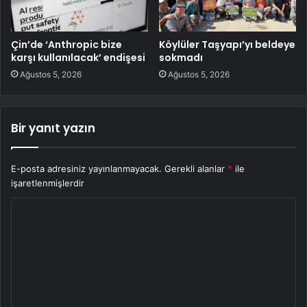
Çin’de ‘Anthropic bize
Köylüler Taşyapı’yı beldeye
karşı kullanılacak’ endişesi
sokmadı
Ağustos 5, 2026
Ağustos 5, 2026
Bir yanıt yazın
E-posta adresiniz yayınlanmayacak.
Gerekli alanlar
*
ile
işaretlenmişlerdir
Y
o
r
u
m