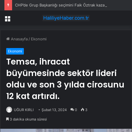
CHP’de Grup Başkanlığı seçimini Faik Öztrak kazandı
Menü
Anasayfa
/
Ekonomi
Ekonomi
Temsa, ihracat
büyümesinde sektör lideri
oldu ve son 3 yılda cirosunu
12 kat artırdı.
UĞUR KIRLI
Şubat 13, 2024
0
3
3 dakika okuma süresi