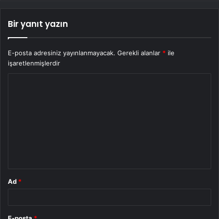
Bir yanıt yazın
E-posta adresiniz yayınlanmayacak.
Gerekli alanlar
*
ile
işaretlenmişlerdir
Y
o
r
u
m
*
Ad
*
E-posta
*