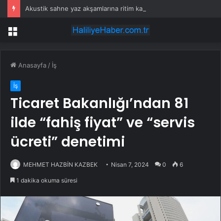
Akustik sahne yaz akşamlarına ritim katıyor
Menü
Anasayfa
/
İş
İş
Ticaret Bakanlığı’ndan 81
ilde “fahiş fiyat” ve “servis
ücreti” denetimi
MEHMET HAZBİN KAZBEK
Nisan 7, 2024
0
6
1 dakika okuma süresi