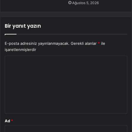
Ağustos 5, 2026
Bir yanıt yazın
E-posta adresiniz yayınlanmayacak.
Gerekli alanlar
*
ile
işaretlenmişlerdir
Y
o
r
u
m
*
Ad
*