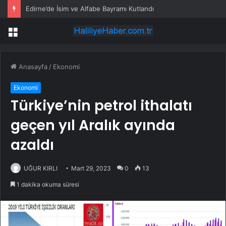
Edirne’de İsim ve Alfabe Bayramı Kutlandı
Menü
Anasayfa
/
Ekonomi
Ekonomi
Türkiye’nin petrol ithalatı
geçen yıl Aralık ayında
azaldı
UĞUR KIRLI
Mart 29, 2023
0
13
1 dakika okuma süresi