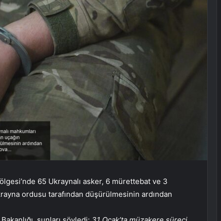
ölgesi’nde 65 Ukraynalı asker, 6 mürettebat ve 3
krayna ordusu tarafından düşürülmesinin ardından
akanlığı, şunları söyledi:
31 Ocak’ta müzakere süreci