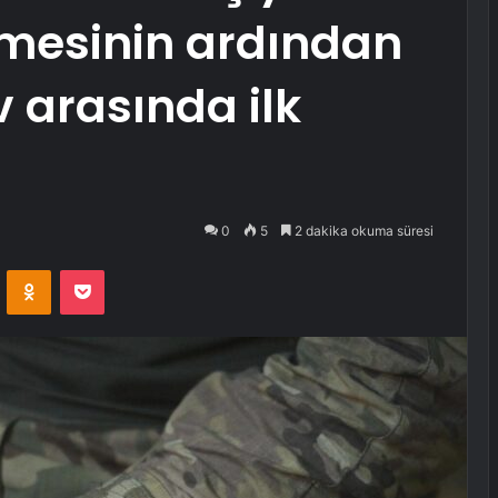
mesinin ardından
v arasında ilk
0
5
2 dakika okuma süresi
VKontakte
Odnoklassniki
Pocket