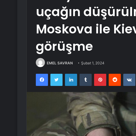
uçağın düşürül
Moskova ile Kie
görüşme
EMEL SAVRAN
Şubat 1, 2024
Facebook
Twitter
LinkedIn
Tumblr
Pinterest
Reddit