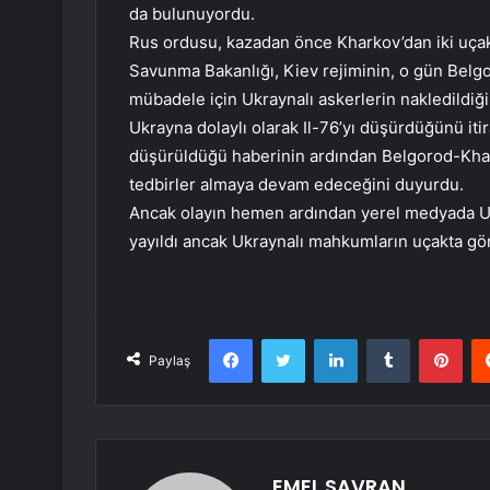
da bulunuyordu.
Rus ordusu, kazadan önce Kharkov’dan iki uçaks
Savunma Bakanlığı, Kiev rejiminin, o gün Belg
mübadele için Ukraynalı askerlerin nakledildi
Ukrayna dolaylı olarak Il-76’yı düşürdüğünü iti
düşürüldüğü haberinin ardından Belgorod-Khar
tedbirler almaya devam edeceğini duyurdu.
Ancak olayın hemen ardından yerel medyada U
yayıldı ancak Ukraynalı mahkumların uçakta gö
Facebook
Twitter
LinkedIn
Tumblr
Pint
Paylaş
EMEL SAVRAN