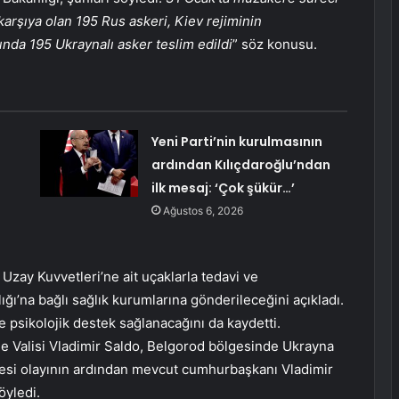
karşıya olan 195 Rus askeri, Kiev rejiminin
ında 195 Ukraynalı asker teslim edildi
” söz konusu.
Yeni Parti’nin kurulmasının
ardından Kılıçdaroğlu’ndan
ilk mesaj: ‘Çok şükür…’
Ağustos 6, 2026
 Uzay Kuvvetleri’ne ait uçaklarla tedavi ve
ı’na bağlı sağlık kurumlarına gönderileceğini açıkladı.
 psikolojik destek sağlanacağını da kaydetti.
e Valisi Vladimir Saldo, Belgorod bölgesinde Ukrayna
esi olayının ardından mevcut cumhurbaşkanı Vladimir
öyledi.