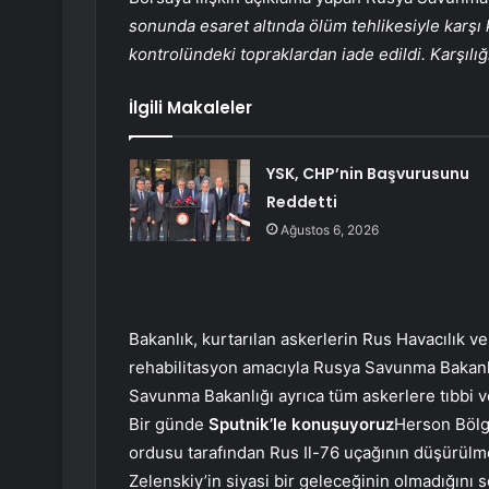
sonunda esaret altında ölüm tehlikesiyle karşı 
kontrolündeki topraklardan iade edildi. Karşılığ
İlgili Makaleler
YSK, CHP’nin Başvurusunu
Reddetti
Ağustos 6, 2026
Bakanlık, kurtarılan askerlerin Rus Havacılık ve
rehabilitasyon amacıyla Rusya Savunma Bakanlığ
Savunma Bakanlığı ayrıca tüm askerlere tıbbi ve
Bir günde
Sputnik’le konuşuyoruz
Herson Bölg
ordusu tarafından Rus Il-76 uçağının düşürülm
Zelenskiy’in siyasi bir geleceğinin olmadığını s