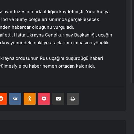
avar füzesinin fırlatıldığını kaydetmişti. Yine Rusya
orod ve Sumy bölgeleri sınırında gerçekleşecek
ğinden haberdar olduğunu vurguladı.
raf etti. Hatta Ukrayna Genelkurmay Başkanlığı, uçağın
kov yönündeki nakliye araçlarının imhasına yönelik
krayna ordusunun Rus uçağını düşürdüğü haberi
rülmesiyle bu haber hemen ortadan kaldırıldı.
erest
Reddit
VKontakte
Odnoklassniki
Pocket
E-Posta ile paylaş
Yazdır