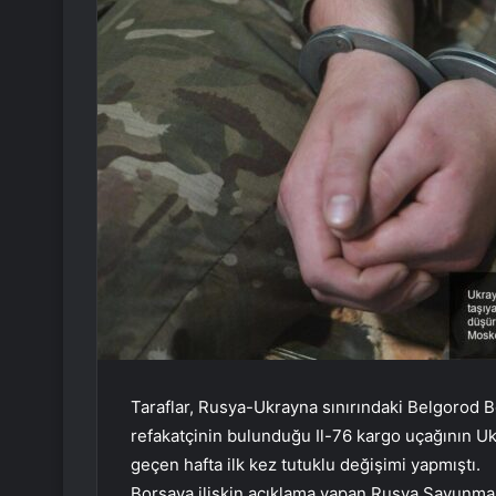
Taraflar, Rusya-Ukrayna sınırındaki Belgorod B
refakatçinin bulunduğu Il-76 kargo uçağının U
geçen hafta ilk kez tutuklu değişimi yapmıştı.
Borsaya ilişkin açıklama yapan Rusya Savunma B