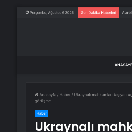
YSK, 
Perşembe, Ağustos 6 2026
Son Dakika Haberleri
ANASAY
Anasayfa
/
Haber
/
Ukraynalı mahkumları taşıyan uç
görüşme
Haber
Ukraynalı mahk