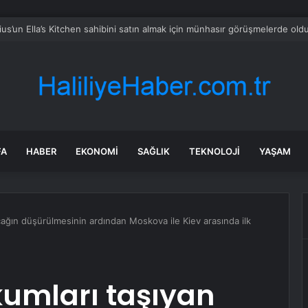
CHP’nin Başvurusunu Reddetti
FA
HABER
EKONOMI
SAĞLIK
TEKNOLOJI
YAŞAM
ağın düşürülmesinin ardından Moskova ile Kiev arasında ilk
umları taşıyan