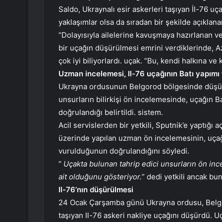
Saldo, Ukraynalı esir askerleri taşıyan İl-76 uç
yaklaşımlar olsa da sıradan bir şekilde açıklan
“Dolayısıyla ailelerine kavuşmaya hazırlanan v
bir uçağın düşürülmesi emrini verdiklerinde, 
çok iyi biliyorlardı. uçak. “Bu, kendi halkına ve
Uzman incelemesi, Il-76 uçağının Batı yapımı
Ukrayna ordusunun Belgorod bölgesinde düşür
unsurların bilirkişi ön incelemesinde, uçağın 
doğrulandığı belirtildi. sistem.
Acil servislerden bir yetkili, Sputnik’e yaptığı
üzerinde yapılan uzman ön incelemesinin, uçağı
vurulduğunun doğrulandığını söyledi.
“
Uçakta bulunan tahrip edici unsurların ön inc
ait olduğunu gösteriyor.
” dedi yetkili ancak b
Il-76’nın düşürülmesi
24 Ocak Çarşamba günü Ukrayna ordusu, Belgor
taşıyan Il-76 askeri nakliye uçağını düşürdü. 