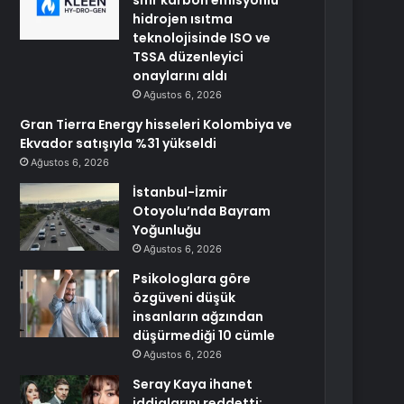
sıfır karbon emisyonlu
hidrojen ısıtma
teknolojisinde ISO ve
TSSA düzenleyici
onaylarını aldı
Ağustos 6, 2026
Gran Tierra Energy hisseleri Kolombiya ve
Ekvador satışıyla %31 yükseldi
Ağustos 6, 2026
İstanbul-İzmir
Otoyolu’nda Bayram
Yoğunluğu
Ağustos 6, 2026
Psikologlara göre
özgüveni düşük
insanların ağzından
düşürmediği 10 cümle
Ağustos 6, 2026
Seray Kaya ihanet
iddialarını reddetti: