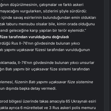
ağının düşürülmesinin, çatışmalar ve farklı askeri
amayacağını vurgularken, sözlerini şöyle sürdürdü:
e içinde savaş esirlerinin bulunduğundan emin oldukları
Azak taburu mensubu olsalar bile, kimin orada olduğunu
 kendi geleceğine karşı yapılan bir terör eylemidir.”
 füze tarafından vurulduğunu doğruladı
düğü Rus Il-76’nın gövdesinde bulunan yıkıcı
Batı yapımı uçaksavar füzesi tarafından vurulduğunun
 açıklamada, Il-76’nın gövdesinde bulunan yıkıcı unsurlar
n Batı yapımı bir uçaksavar füze sistemi tarafından
elemesi, füzenin Batı yapımı uçaksavar füze sistemine
unun dışında başka detay vermedi.
od bölgesi üzerinde takas amacıyla 65 Ukraynalı esiri
Uçakta ayrıca 6 mürettebat ve 3 Rus askeri polis memuru