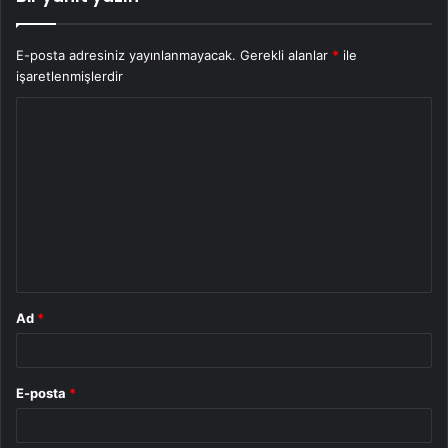
E-posta adresiniz yayınlanmayacak.
Gerekli alanlar
*
ile
işaretlenmişlerdir
Y
o
r
u
m
*
Ad
*
E-posta
*