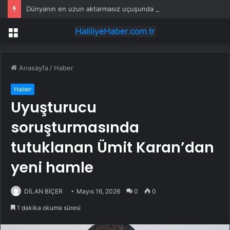
Dünyanın en uzun aktarmasız uçuşunda tarihi rekor: 24 saatten fazla havada kaldılar
Menü
Anasayfa
/
Haber
Haber
Uyuşturucu
soruşturmasında
tutuklanan Ümit Karan’dan
yeni hamle
DİLAN BİÇER
Mayıs 16, 2026
0
0
1 dakika okuma süresi