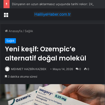
Dünyanın en uzun aktarmasız uçuşunda tarihi rekor: 24 saatten fazla havada kaldılar
Menü
Anasayfa
/
Sağlık
Sağlık
Yeni keşif: Ozempic’e
alternatif doğal molekül
MEHMET HAZBİN KAZBEK
Mayıs 14, 2026
0
0
3 dakika okuma süresi