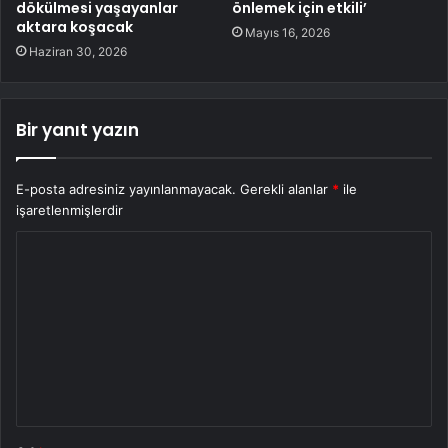
dökülmesi yaşayanlar
önlemek için etkili’
aktara koşacak
Mayıs 16, 2026
Haziran 30, 2026
Bir yanıt yazın
E-posta adresiniz yayınlanmayacak.
Gerekli alanlar
*
ile
işaretlenmişlerdir
Y
o
r
u
m
*