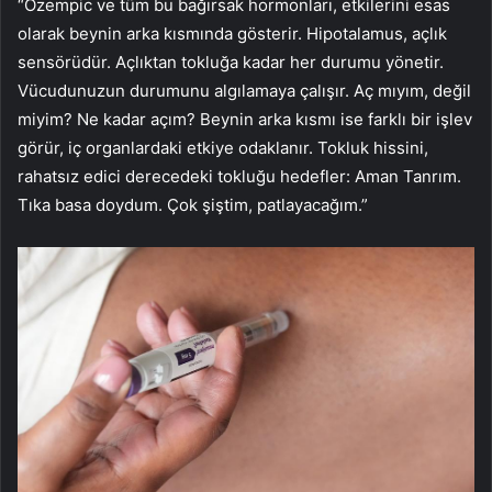
“Ozempic ve tüm bu bağırsak hormonları, etkilerini esas
olarak beynin arka kısmında gösterir. Hipotalamus, açlık
sensörüdür. Açlıktan tokluğa kadar her durumu yönetir.
Vücudunuzun durumunu algılamaya çalışır. Aç mıyım, değil
miyim? Ne kadar açım? Beynin arka kısmı ise farklı bir işlev
görür, iç organlardaki etkiye odaklanır. Tokluk hissini,
rahatsız edici derecedeki tokluğu hedefler: Aman Tanrım.
Tıka basa doydum. Çok şiştim, patlayacağım.”