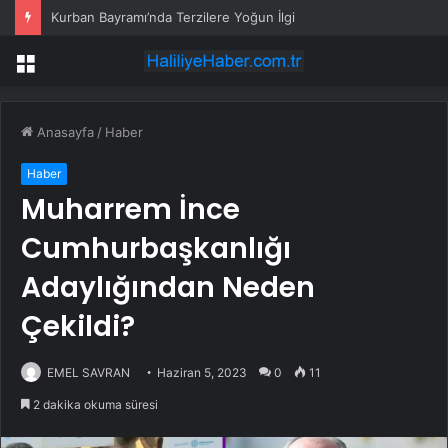
Kurban Bayramı’nda Terzilere Yoğun İlgi
Menü
Anasayfa
/
Haber
Haber
Muharrem İnce
Cumhurbaşkanlığı
Adaylığından Neden
Çekildi?
EMEL SAVRAN
Haziran 5, 2023
0
11
2 dakika okuma süresi