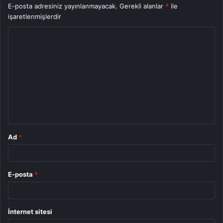
E-posta adresiniz yayınlanmayacak.
Gerekli alanlar
*
ile
işaretlenmişlerdir
Y
o
r
u
m
*
Ad
*
E-posta
*
İnternet sitesi