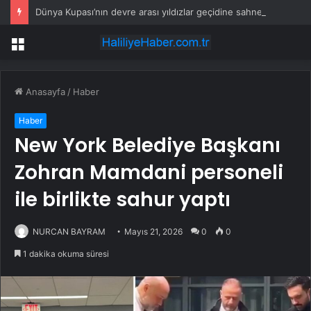
Dünya Kupası’nın devre arası yıldızlar geçidine sahne oldu
Menü
Anasayfa
/
Haber
Haber
New York Belediye Başkanı
Zohran Mamdani personeli
ile birlikte sahur yaptı
NURCAN BAYRAM
Mayıs 21, 2026
0
0
1 dakika okuma süresi