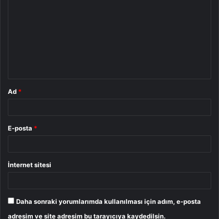
o
r
u
m
*
Ad
*
E-posta
*
İnternet sitesi
Daha sonraki yorumlarımda kullanılması için adım, e-posta
adresim ve site adresim bu tarayıcıya kaydedilsin.